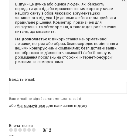
Відгук - це думка або оцінка людей, які бажають
передати досвід або враження іншим користувачам
нашого сайту з обов'язковою аргументацією
залишеного відгука. Це допоможе багатьом прийняти
правильне рішення. Коментарі призначені для
спілкування та обговорення, а також для роз'яснення
питань, що цікавлять.
Не дозволяється:
використання ненормативної
лексики, погроз або образ; безпосереднє порівняння з
іншими конкуруючими компаніями; безпідставні заяви,
що ображають діяльність компанії і / або її послуги;
розміщення посилань на сторонні інтернет-ресурси;
реклама та самореклама.
Введіть email:
Ваш e-mail не відображатиметься на сайті
або
Авторизуйтесь
для написання відгуку
Впечатления
0/12