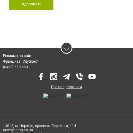
Відправити
Реклама на сайті
Франшиза "CitySites"
(0462) 653-653
Про нас
Контакти
14013, м. Чернігів, проспект Перемоги, 114
news@cmg.cn.ua