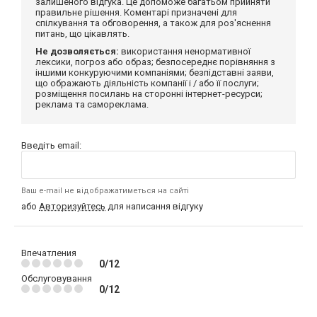
залишеного відгука. Це допоможе багатьом прийняти
правильне рішення. Коментарі призначені для
спілкування та обговорення, а також для роз'яснення
питань, що цікавлять.
Не дозволяється:
використання ненормативної
лексики, погроз або образ; безпосереднє порівняння з
іншими конкуруючими компаніями; безпідставні заяви,
що ображають діяльність компанії і / або її послуги;
розміщення посилань на сторонні інтернет-ресурси;
реклама та самореклама.
Введіть email:
Ваш e-mail не відображатиметься на сайті
або
Авторизуйтесь
для написання відгуку
Впечатления
0/12
Обслуговування
0/12