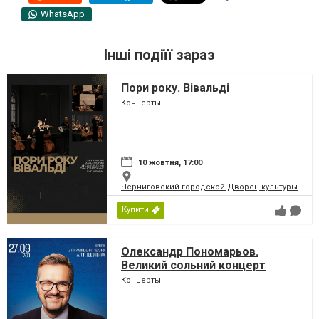
WhatsApp
Інші подіїї зараз
Пори року. Вівальді
Концерты
10 жовтня, 17:00
Черниговский городской Дворец культуры
Купити
Олександр Пономарьов.
Великий сольний концерт
Концерты