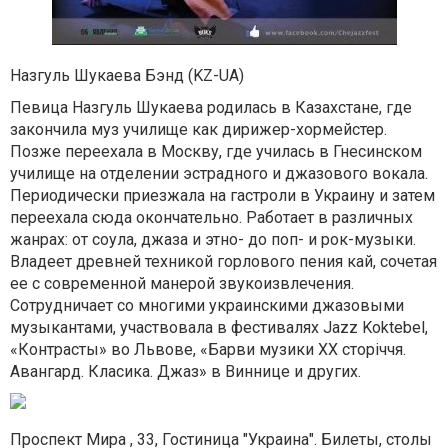
Назгуль Шукаева Бэнд (KZ-UA)
Певица Назгуль Шукаева родилась в Казахстане, где
закончила муз училище как дирижер-хормейстер.
Позже переехала в Москву, где училась в Гнесинском
училище на отделении эстрадного и джазового вокала.
Периодически приезжала на гастроли в Украину и затем
переехала сюда окончательно. Работает в различных
жанрах: от соула,
джаза и этно- до поп- и рок-музыки.
Владеет древней техникой горлового пения кай, сочетая
ее с современной манерой звукоизвлечения.
Сотрудничает со многими украинскими джазовыми
музыкантами, участвовала в фестивалях Jazz Koktebel,
«Контрасты» во Львове, «Барви музики ХХ сторіччя.
Авангард. Класика. Джаз» в Виннице и других.
Проспект Мира , 33, Гостиница "Украина". Билеты, столы