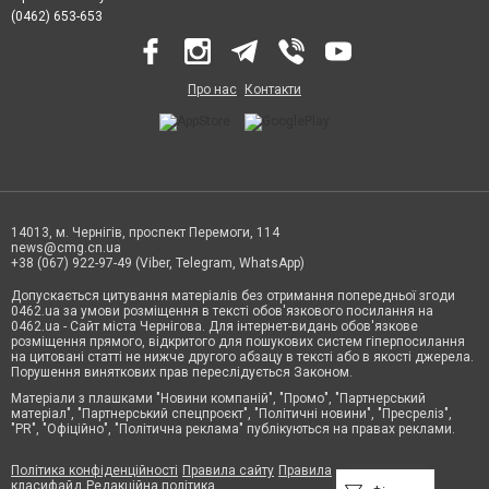
(0462) 653-653
Про нас
Контакти
14013, м. Чернігів, проспект Перемоги, 114
news@cmg.cn.ua
+38 (067) 922-97-49 (Viber, Telegram, WhatsApp)
Допускається цитування матеріалів без отримання попередньої згоди
0462.ua за умови розміщення в тексті обов'язкового посилання на
0462.ua - Сайт міста Чернігова. Для інтернет-видань обов'язкове
розміщення прямого, відкритого для пошукових систем гіперпосилання
на цитовані статті не нижче другого абзацу в тексті або в якості джерела.
Порушення виняткових прав переслідується Законом.
Матеріали з плашками "Новини компаній", "Промо", "Партнерський
матеріал", "Партнерський спецпроєкт", "Політичні новини", "Пресреліз",
"PR", "Офіційно", "Політична реклама" публікуються на правах реклами.
Політика конфіденційності
Правила сайту
Правила
класифайд
Редакційна політика