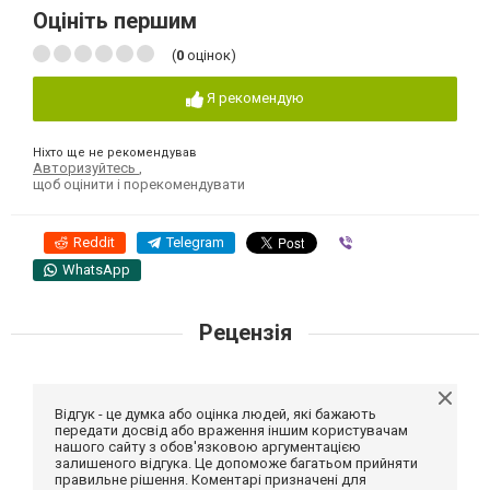
Оцініть першим
(
0
оцінок)
Я рекомендую
Ніхто ще не рекомендував
Авторизуйтесь
,
щоб оцінити і порекомендувати
Reddit
Telegram
Viber
WhatsApp
Рецензія
Відгук - це думка або оцінка людей, які бажають
передати досвід або враження іншим користувачам
нашого сайту з обов'язковою аргументацією
залишеного відгука. Це допоможе багатьом прийняти
правильне рішення. Коментарі призначені для