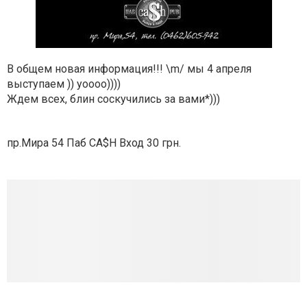
В общем новая информация!!! \m/ мы 4 апреля
выступаем )) уоооо))))
Ждем всех, блин соскучились за вами*)))
пр.Мира 54 Паб CA$H Вход 30 грн.