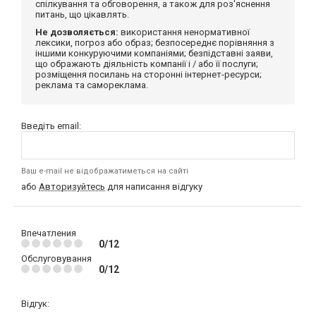
спілкування та обговорення, а також для роз'яснення
питань, що цікавлять.
Не дозволяється:
використання ненормативної
лексики, погроз або образ; безпосереднє порівняння з
іншими конкуруючими компаніями; безпідставні заяви,
що ображають діяльність компанії і / або її послуги;
розміщення посилань на сторонні інтернет-ресурси;
реклама та самореклама.
Введіть email:
Ваш e-mail не відображатиметься на сайті
або
Авторизуйтесь
для написання відгуку
Впечатления
0/12
Обслуговування
0/12
Відгук: