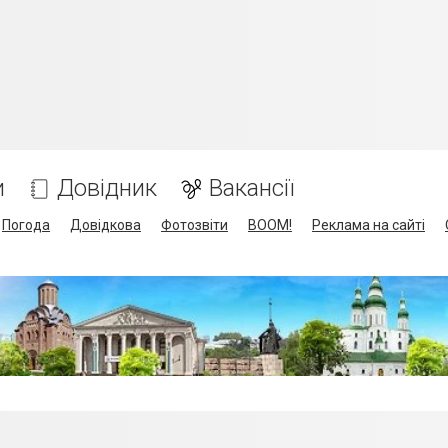
и
Довідник
Вакансії
Погода
Довідкова
Фотозвіти
BOOM!
Реклама на сайті