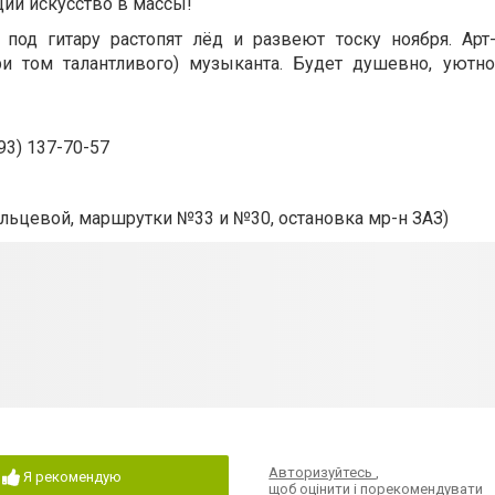
щий искусство в массы!
од гитару растопят лёд и развеют тоску ноября. Арт
ри том талантливого) музыканта. Будет душевно, уютно
93) 137-70-57
Кольцевой, маршрутки №33 и №30, остановка мр-н ЗАЗ)
Авторизуйтесь
,
Я рекомендую
щоб оцінити і порекомендувати