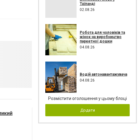
Таїланді
02.08.26
Робота для чоловіків та
жінок на виробництво
паркетної дошки
04.08.26
Водій автонавантажувача
04.08.26
Розмістити оголошення у цьому блоці
Додати
ликий