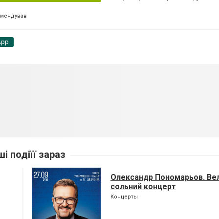
омендував
App
ші подіїї зараз
Олександр Пономарьов. Ве
сольний концерт
Концерты