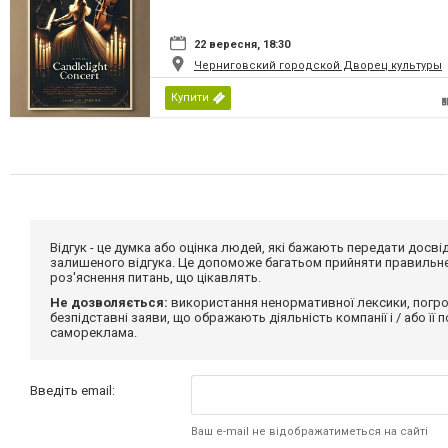
22 вересня, 18:30
Черниговский городской Дворец культуры
Купити
Відгук - це думка або оцінка людей, які бажають передати дос
залишеного відгука. Це допоможе багатьом прийняти правильне 
роз'яснення питань, що цікавлять.
Не дозволяється:
використання ненормативної лексики, погро
безпідставні заяви, що ображають діяльність компанії і / або її
самореклама.
Введіть email:
Ваш e-mail не відображатиметься на сайті