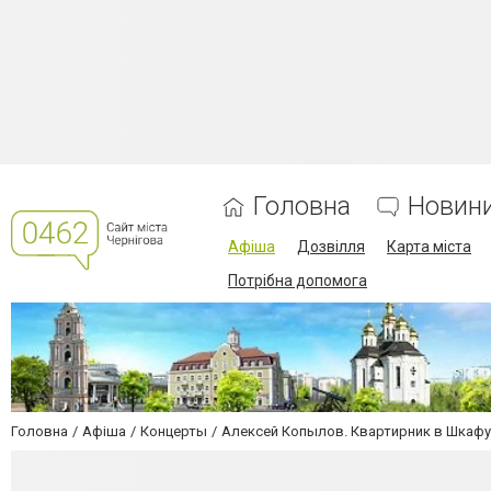
Головна
Новин
Афіша
Дозвілля
Карта міста
Потрібна допомога
Головна
Афіша
Концерты
Алексей Копылов. Квартирник в Шкафу