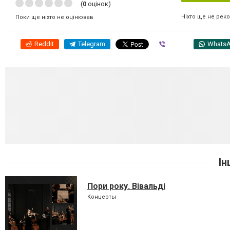
(
0
оцінок)
Ніхто ще не рек
Поки ще ніхто не оцінював
Reddit
Telegram
Viber
Whats
Ін
Пори року. Вівальді
Концерты