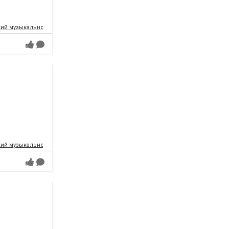
ий музыкально-драматический театр имени Т.Г.Шевченко
ий музыкально-драматический театр имени Т.Г.Шевченко