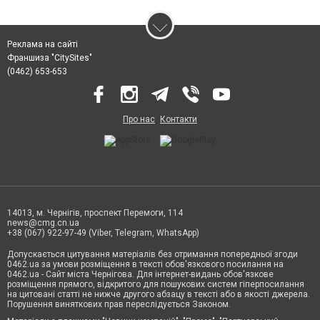
Реклама на сайті
Франшиза "CitySites"
(0462) 653-653
Про нас
Контакти
14013, м. Чернігів, проспект Перемоги, 114
news@cmg.cn.ua
+38 (067) 922-97-49 (Viber, Telegram, WhatsApp)
Допускається цитування матеріалів без отримання попередньої згоди
0462.ua за умови розміщення в тексті обов'язкового посилання на
0462.ua - Сайт міста Чернігова. Для інтернет-видань обов'язкове
розміщення прямого, відкритого для пошукових систем гіперпосилання
на цитовані статті не нижче другого абзацу в тексті або в якості джерела.
Порушення виняткових прав переслідується Законом.