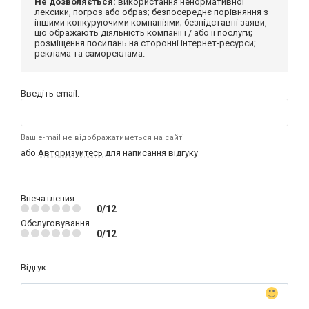
Не дозволяється:
використання ненормативної
лексики, погроз або образ; безпосереднє порівняння з
іншими конкуруючими компаніями; безпідставні заяви,
що ображають діяльність компанії і / або її послуги;
розміщення посилань на сторонні інтернет-ресурси;
реклама та самореклама.
Введіть email:
Ваш e-mail не відображатиметься на сайті
або
Авторизуйтесь
для написання відгуку
Впечатления
0/12
Обслуговування
0/12
Відгук: