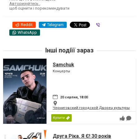
Авторизуйтесь
,
щоб оцінити і порекомендувати
Reddit
Telegram
Viber
WhatsApp
Інші подіїї зараз
Samchuk
Концерты
20 серпня, 18:00
Черниговский городской Дворец культуры
Купити
Друга Ріка. Я Є! 30 років