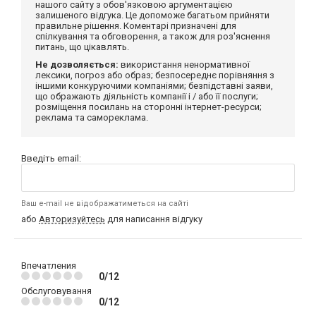
нашого сайту з обов'язковою аргументацією
залишеного відгука. Це допоможе багатьом прийняти
правильне рішення. Коментарі призначені для
спілкування та обговорення, а також для роз'яснення
питань, що цікавлять.
Не дозволяється:
використання ненормативної
лексики, погроз або образ; безпосереднє порівняння з
іншими конкуруючими компаніями; безпідставні заяви,
що ображають діяльність компанії і / або її послуги;
розміщення посилань на сторонні інтернет-ресурси;
реклама та самореклама.
Введіть email:
Ваш e-mail не відображатиметься на сайті
або
Авторизуйтесь
для написання відгуку
Впечатления
0/12
Обслуговування
0/12