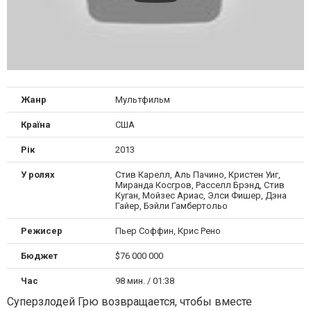
Жанр
Мультфильм
Країна
США
Рік
2013
У ролях
Стив Карелл, Аль Пачино, Кристен Уиг,
Миранда Косгров, Расселл Брэнд, Стив
Куган, Мойзес Ариас, Элси Фишер, Дэна
Гайер, Бэйли Гамбертольо
Режисер
Пьер Соффин, Крис Рено
Бюджет
$76 000 000
Час
98 мин. / 01:38
Суперзлодей Грю возвращается, чтобы вместе