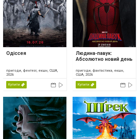
Одіссея
Людина-павук:
Абсолютно новий день
пригоди, фентезі, екшн, США,
пригоди, фантастика, екшн,
2026
США, 2026
Купити
Купити