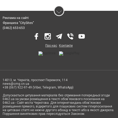
Реклама на сайті
Франшиза "CitySites"
(0462) 653-653
Про нас
Контакти
14013, м. Чернігів, проспект Перемоги, 114
news@cmg.cn.ua
+38 (067) 922-97-49 (Viber, Telegram, WhatsApp)
Допускається цитування матеріалів без отримання попередньої згоди
0462.ua за умови розміщення в тексті обов'язкового посилання на
0462.ua - Сайт міста Чернігова. Для інтернет-видань обов'язкове
розміщення прямого, відкритого для пошукових систем гіперпосилання
на цитовані статті не нижче другого абзацу в тексті або в якості джерела.
Порушення виняткових прав переслідується Законом.