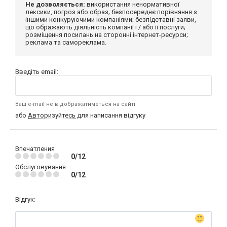
Не дозволяється:
використання ненормативної
лексики, погроз або образ; безпосереднє порівняння з
іншими конкуруючими компаніями; безпідставні заяви,
що ображають діяльність компанії і / або її послуги;
розміщення посилань на сторонні інтернет-ресурси;
реклама та самореклама.
Введіть email:
Ваш e-mail не відображатиметься на сайті
або
Авторизуйтесь
для написання відгуку
Впечатления
0/12
Обслуговування
0/12
Відгук: