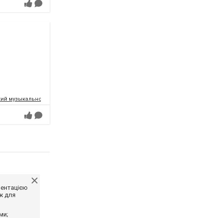
ий музыкально-драматический театр имени Т.Г.Шевченко
ментацією
ж для
ми;