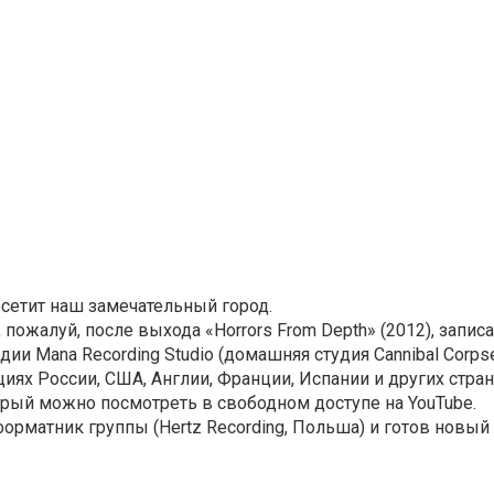
посетит наш замечательный город.
 пожалуй, после выхода «Horrors From Depth» (2012), запис
и Mana Recording Studio (домашняя студия Cannibal Corpse, 
анциях России, США, Англии, Франции, Испании и других стран
оторый можно посмотреть в свободном доступе на YouTube.
рматник группы (Hertz Recording, Польша) и готов новый 