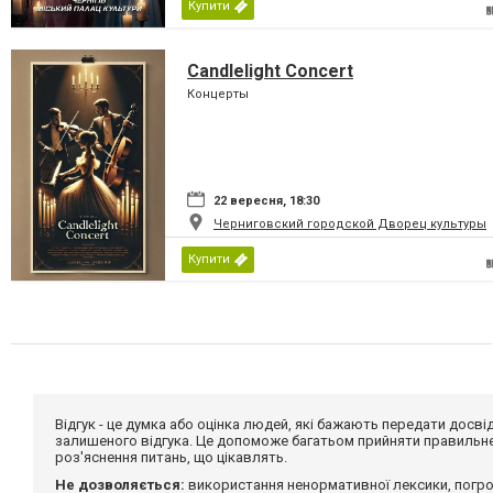
Купити
Candlelight Concert
Концерты
22 вересня, 18:30
Черниговский городской Дворец культуры
Купити
Відгук - це думка або оцінка людей, які бажають передати дос
залишеного відгука. Це допоможе багатьом прийняти правильне 
роз'яснення питань, що цікавлять.
Не дозволяється:
використання ненормативної лексики, погро