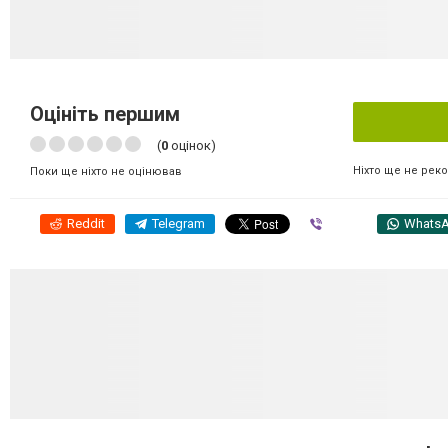
Оцініть першим
(
0
оцінок)
Ніхто ще не рек
Поки ще ніхто не оцінював
Reddit
Telegram
Viber
Whats