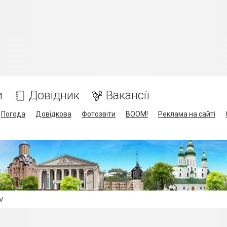
и
Довідник
Вакансії
Погода
Довідкова
Фотозвіти
BOOM!
Реклама на сайті
V