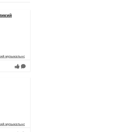
ликий
ий музыкально-драматический театр имени Т.Г.Шевченко
ий музыкально-драматический театр имени Т.Г.Шевченко