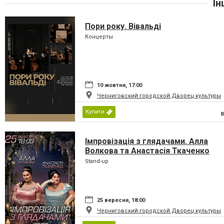
Ін
Пори року. Вівальді
Концерты
10 жовтня, 17:00
Черниговский городской Дворец культуры
Купити
Імпровізація з глядачами. Алла
Волкова та Анастасія Ткаченко
Stand-up
25 вересня, 18:00
Черниговский городской Дворец культуры