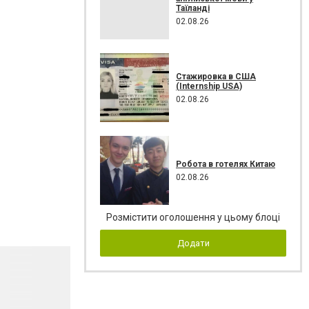
Таїланді
02.08.26
Стажировка в США
(Internship USA)
02.08.26
Робота в готелях Китаю
02.08.26
Розмістити оголошення у цьому блоці
Додати