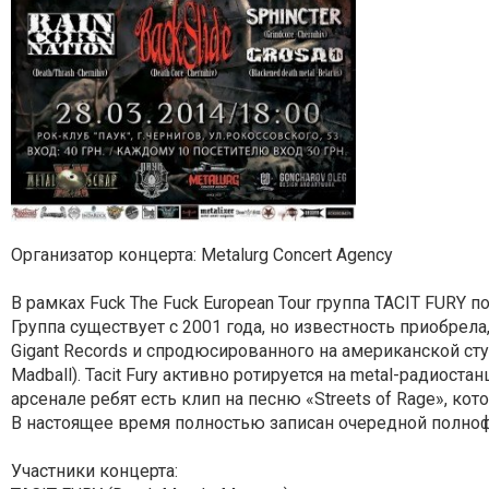
Организатор концерта: Metalurg Concert Agency
В рамках Fuck The Fuck European Tour группа TACIT FURY 
Группа существует с 2001 года, но известность приобрела,
Gigant Records и спродюсированного на американской студи
Madball). Tacit Fury активно ротируется на metal-радиост
арсенале ребят есть клип на песню «Streets of Rage», к
В настоящее время полностью записан очередной полнофо
Участники концерта: