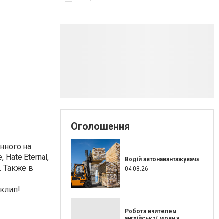
Оголошення
анного на
Hate Eternal,
Водій автонавантажувача
. Также в
04.08.26
клип!
Робота вчителем
англійської мови у