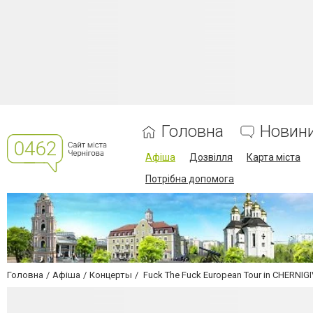
Головна
Новин
Афіша
Дозвілля
Карта міста
Потрібна допомога
Головна
Афіша
Концерты
Fuck The Fuck European Tour in CHERNIGI