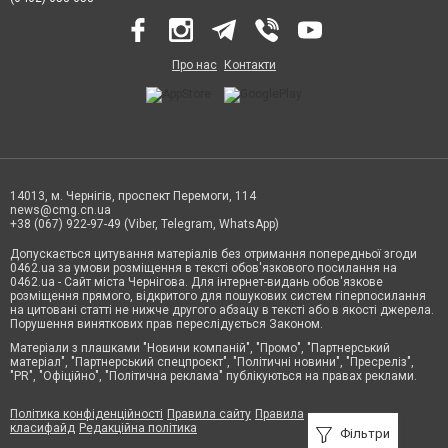
Про нас
Контакти
14013, м. Чернігів, проспект Перемоги, 114
news@cmg.cn.ua
+38 (067) 922-97-49 (Viber, Telegram, WhatsApp)
Допускається цитування матеріалів без отримання попередньої згоди
0462.ua за умови розміщення в тексті обов'язкового посилання на
0462.ua - Сайт міста Чернігова. Для інтернет-видань обов'язкове
розміщення прямого, відкритого для пошукових систем гіперпосилання
на цитовані статті не нижче другого абзацу в тексті або в якості джерела.
Порушення виняткових прав переслідується Законом.
Матеріали з плашками "Новини компаній", "Промо", "Партнерський
матеріал", "Партнерський спецпроєкт", "Політичні новини", "Пресреліз",
"PR", "Офіційно", "Політична реклама" публікуються на правах реклами.
Політика конфіденційності
Правила сайту
Правила
класифайд
Редакційна політика
Фільтри