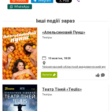
Reddit
Telegram
Viber
WhatsApp
Інші подіїї зараз
«Апельсиновий Пунш»
Театры
10 жовтня, 18:00
Черниговский областной академический музыка
Купити
Театр Тіней «Teulis»
Театры