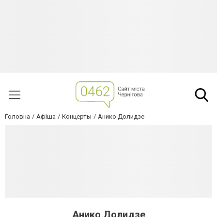
Головна
Афіша
Концерты
Анико Долидзе
Анико Долидзе