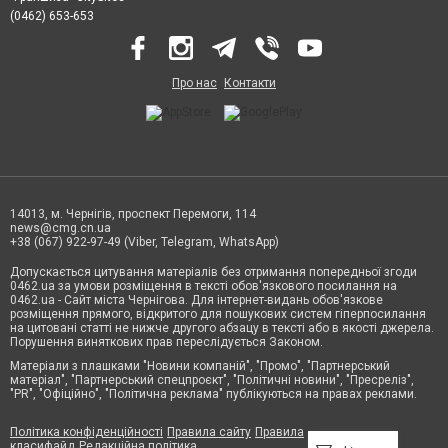
(0462) 653-653
Про нас
Контакти
14013, м. Чернігів, проспект Перемоги, 114
news@cmg.cn.ua
+38 (067) 922-97-49 (Viber, Telegram, WhatsApp)
Допускається цитування матеріалів без отримання попередньої згоди
0462.ua за умови розміщення в тексті обов'язкового посилання на
0462.ua - Сайт міста Чернігова. Для інтернет-видань обов'язкове
розміщення прямого, відкритого для пошукових систем гіперпосилання
на цитовані статті не нижче другого абзацу в тексті або в якості джерела.
Порушення виняткових прав переслідується Законом.
Матеріали з плашками "Новини компаній", "Промо", "Партнерський
матеріал", "Партнерський спецпроєкт", "Політичні новини", "Пресреліз",
"PR", "Офіційно", "Політична реклама" публікуються на правах реклами.
Політика конфіденційності
Правила сайту
Правила
класифайд
Редакційна політика