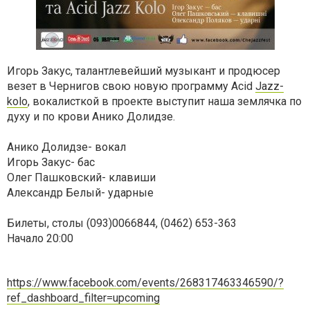
Игорь Закус, талантлевейший музыкант и продюсер
везет в Чернигов свою новую программу Acid
Jazz-
kolo
, вокалисткой в проекте выступит наша землячка по
духу и по крови Анико Долидзе.
Анико Долидзе- вокал
Игорь Закус- бас
Олег Пашковский- клавиши
Александр Белый- ударные
Билеты, столы (093)0066844, (0462) 653-363
Начало 20:00
https://www.facebook.com/events/268317463346590/?
ref_dashboard_filter=upcoming