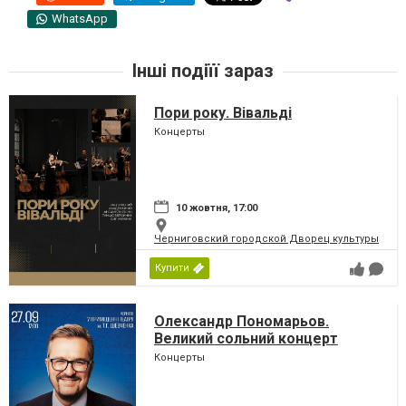
WhatsApp
Інші подіїї зараз
Пори року. Вівальді
Концерты
10 жовтня, 17:00
Черниговский городской Дворец культуры
Купити
Олександр Пономарьов.
Великий сольний концерт
Концерты