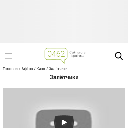
Головна
Афіша
Кино
Залётчики
Залётчики