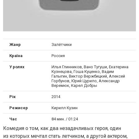
Жанр
Залётчики
Країна
Россия
У ролях
Илья Глинников, Вано Тугуши, Екатерина
Кузнецова, Гоша Куценко, Вадим
Галыгин, Виктор Вержбицкий, Алексей
Горбунов, Юрий Цурило, Александр
Веремюк, Карел Добры
Рік
2014
Режисер
Кирилл Кузин
Час
84 мин. / 01:24
Комедия о том, как два незадачливых героя, один
из которых мечтал стать летчиком, а другой актером,