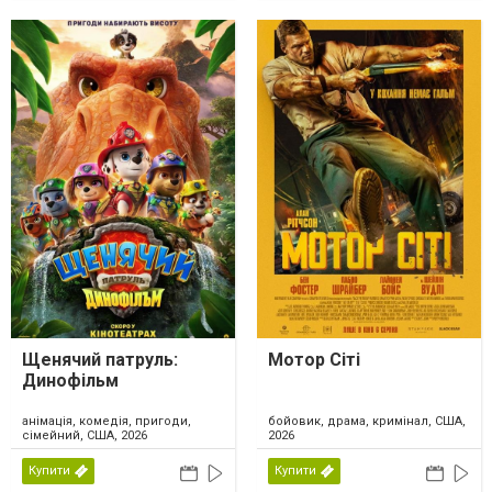
Щенячий патруль:
Мотор Сіті
Динофільм
анімація, комедія, пригоди,
бойовик, драма, кримінал, США,
сімейний, США, 2026
2026
Купити
Купити