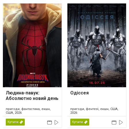
Людина-павук:
Одіссея
Абсолютно новий день
пригоди, фантастика, екшн,
пригоди, фентезі, екшн, США,
США, 2026
2026
Купити
Купити