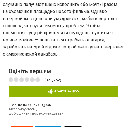
случайно получают шанс исполнить обе мечты разом
на съемочной площадке нового фильма. Однако
в первой же сцене они умудряются разбить вертолет
спонсора, что сулит им массу проблем. Чтобы
возместить ущерб приятели вынуждены пуститься
во все тяжкие — попытаться ограбить олигарха,
заработать натурой и даже попробовать угнать вертолет
с американской авиабазы.
Оцініть першим
(
0
оцінок)
Я рекомендую
Ніхто ще не рекомендував
Авторизуйтесь
,
щоб оцінити і порекомендувати