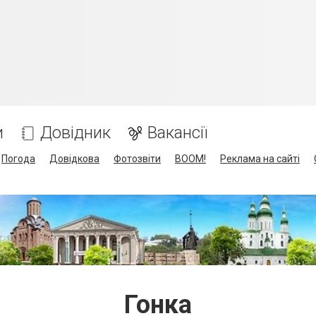
и
Довідник
Вакансії
Погода
Довідкова
Фотозвіти
BOOM!
Реклама на сайті
Гонка