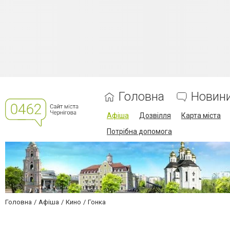
Головна
Новин
Афіша
Дозвілля
Карта міста
Потрібна допомога
Головна
Афіша
Кино
Гонка