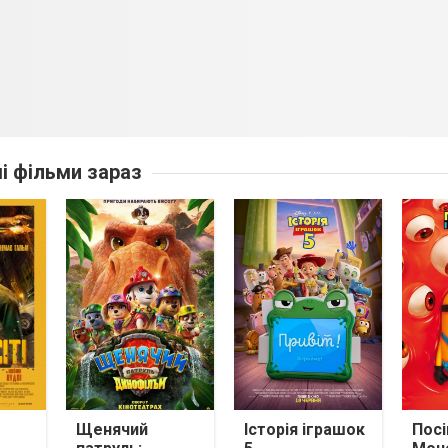
ші фільми зараз
Щенячий
Історія іграшок
Посі