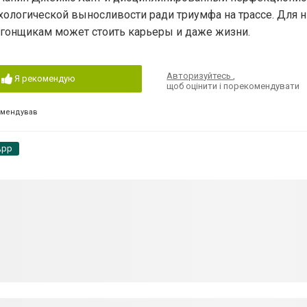
хологической выносливости ради триумфа на трассе. Для н
х гонщикам может стоить карьеры и даже жизни.
Авторизуйтесь
,
Я рекомендую
щоб оцінити і порекомендувати
омендував
App