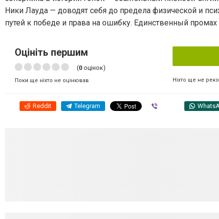
Ники Лауда — доводят себя до предела физической и пси
путей к победе и права на ошибку. Единственный прома
Оцініть першим
(
0
оцінок)
Ніхто ще не рек
Поки ще ніхто не оцінював
Reddit
Telegram
Viber
Whats