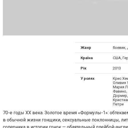
Жанр
боевик, 
Країна
США, Ге
Рік
2013
У ролях
Крис Хе
Оливия 
Мария Л
Фавино,
Дормер,
Кристиа
Петри
70-е годы XX века. Золотое время «Формулы-1»: обтека
в обычной жизни гонщики, сексуальные поклонницы, л
соперника в истории гонок — обаятельный плейбой-анг