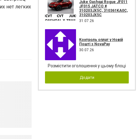
Juke Qashqai Rogue JF011
их нет легких
JF015 JATCO #
310203JX5C, 310361KA0C,
310203JX5C
31.07.26
Контроль оплат у Новій
Пошті з NovaPay
30.07.26
Розмістити оголошення у цьому блоці
Додати