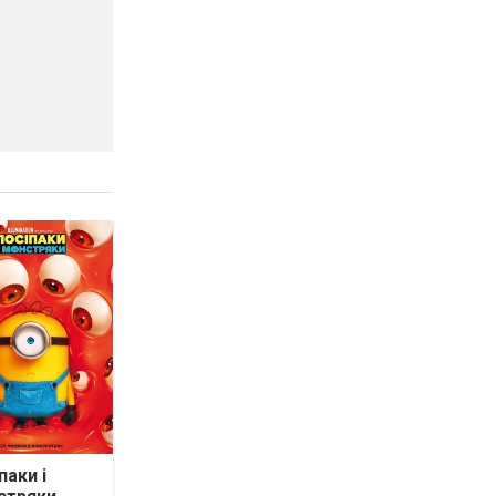
паки і