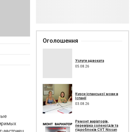
Оголошення
Услуги адвоката
05.08.26
Курси іспанської мови в
Іспанії
03.08.26
мые
Ремонт варіаторів,
миримых
перевірка соленоїдів та
гідроблоків CVT Nissan
т-австриец