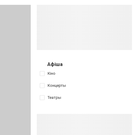
Афіша
Кіно
Концерты
Театры