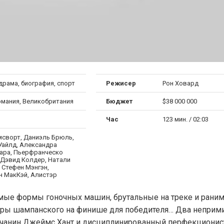
драма, биография, спорт
Режисер
Рон Ховард
рмания, Великобритания
Бюджет
$38 000 000
Час
123 мин. / 02:03
мсворт, Даниэль Брюль,
Уайлд, Александра
ара, Пьерфранческо
 Дэвид Колдер, Натали
 Стефен Мэнгэн,
н МакКэй, Алистэр
емые формы гоночных машин, брутальные на треке и рани
итры шампанского на финише для победителя… Два непри
личанин Джеймс Хант и дисциплинированный перфекционис