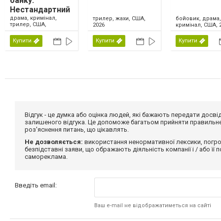
банку:
Нестандартний
метод
драма, кримінал,
трилер, жахи, США,
бойовик, драма,
трилер, США,
2026
кримінал, США, 
Великобританія,
Ірландія, 2026
Купити
Купити
Купити
Відгук - це думка або оцінка людей, які бажають передати дос
залишеного відгука. Це допоможе багатьом прийняти правильне 
роз'яснення питань, що цікавлять.
Не дозволяється:
використання ненормативної лексики, погро
безпідставні заяви, що ображають діяльність компанії і / або її
самореклама.
Введіть email:
Ваш e-mail не відображатиметься на сайті