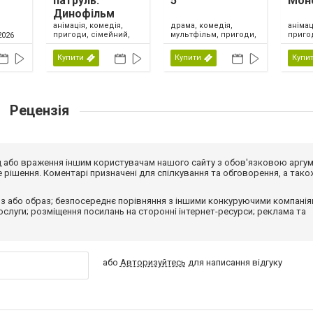
патруль:
5
Мон
Динофільм
анімація, комедія,
драма, комедія,
анімац
пригоди, сімейний,
мультфільм, пригоди,
приго
2026
США, 2026
сімейний, фентезі,
США, 
США, 2026
Купити
Купити
Купи
Рецензія
від або враження іншим користувачам нашого сайту з обов'язковою аргу
рішення. Коментарі призначені для спілкування та обговорення, а тако
з або образ; безпосереднє порівняння з іншими конкуруючими компанія
 послуги; розміщення посилань на сторонні інтернет-ресурси; реклама та
або
Авторизуйтесь
для написання відгуку