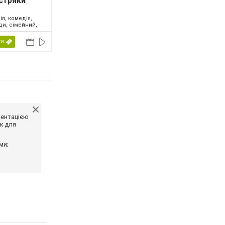
стряки
ія, комедія,
ди, сімейний,
2026
ти
ментацією
ж для
ми;