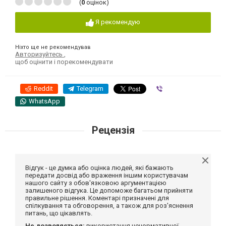
(
0
оцінок)
Я рекомендую
Ніхто ще не рекомендував
Авторизуйтесь
,
щоб оцінити і порекомендувати
Reddit
Telegram
Viber
WhatsApp
Рецензія
Відгук - це думка або оцінка людей, які бажають
передати досвід або враження іншим користувачам
нашого сайту з обов'язковою аргументацією
залишеного відгука. Це допоможе багатьом прийняти
правильне рішення. Коментарі призначені для
спілкування та обговорення, а також для роз'яснення
питань, що цікавлять.
Не дозволяється:
використання ненормативної