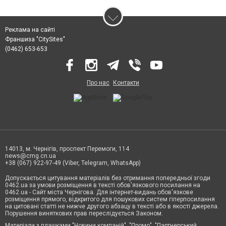
Реклама на сайті
Франшиза "CitySites"
(0462) 653-653
Про нас
Контакти
14013, м. Чернігів, проспект Перемоги, 114
news@cmg.cn.ua
+38 (067) 922-97-49 (Viber, Telegram, WhatsApp)
Допускається цитування матеріалів без отримання попередньої згоди
0462.ua за умови розміщення в тексті обов'язкового посилання на
0462.ua - Сайт міста Чернігова. Для інтернет-видань обов'язкове
розміщення прямого, відкритого для пошукових систем гіперпосилання
на цитовані статті не нижче другого абзацу в тексті або в якості джерела.
Порушення виняткових прав переслідується Законом.
Матеріали з плашками "Новини компаній", "Промо", "Партнерський