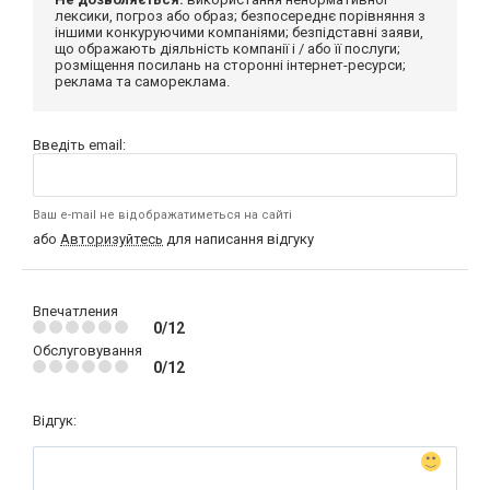
лексики, погроз або образ; безпосереднє порівняння з
іншими конкуруючими компаніями; безпідставні заяви,
що ображають діяльність компанії і / або її послуги;
розміщення посилань на сторонні інтернет-ресурси;
реклама та самореклама.
Введіть email:
Ваш e-mail не відображатиметься на сайті
або
Авторизуйтесь
для написання відгуку
Впечатления
0/12
Обслуговування
0/12
Відгук: