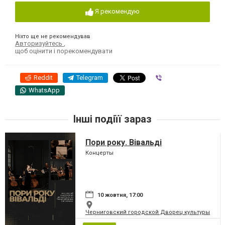
Я рекомендую
Ніхто ще не рекомендував
Авторизуйтесь
,
щоб оцінити і порекомендувати
Reddit
Telegram
Viber
WhatsApp
Інші подіїї зараз
Пори року. Вівальді
Концерты
10 жовтня, 17:00
Черниговский городской Дворец культуры