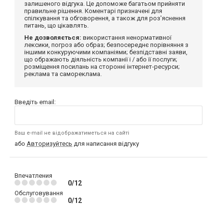
залишеного відгука. Це допоможе багатьом прийняти
правильне рішення. Коментарі призначені для
спілкування та обговорення, а також для роз'яснення
питань, що цікавлять.
Не дозволяється:
використання ненормативної
лексики, погроз або образ; безпосереднє порівняння з
іншими конкуруючими компаніями; безпідставні заяви,
що ображають діяльність компанії і / або її послуги;
розміщення посилань на сторонні інтернет-ресурси;
реклама та самореклама.
Введіть email:
Ваш e-mail не відображатиметься на сайті
або
Авторизуйтесь
для написання відгуку
Впечатления
0/12
Обслуговування
0/12