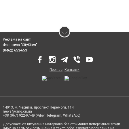
Реклама на сайті
Франшиза "CitySites"
(0462) 653-653
Про нас
Контакти
14013, м. Чернігів, проспект Перемоги, 114
news@cmg.cn.ua
+38 (067) 922-97-49 (Viber, Telegram, WhatsApp)
Допускається цитування матеріалів без отримання попередньої згоди
0462.ua за умови розміщення в тексті обов'язкового посилання на