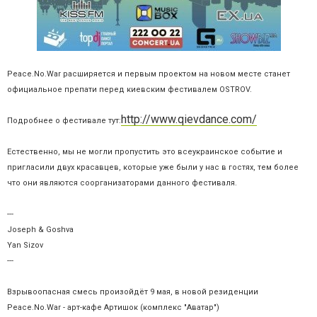
Peace.No.War расширяется и первым проектом на новом месте станет
официальное препати перед киевским фестивалем OSTROV.
http://www.qievdance.com/
Подробнее о фестивале тут:
Естественно, мы не могли пропустить это всеукраинское событие и
пригласили двух красавцев, которые уже были у нас в гостях, тем более
что они являются соорганизаторами данного фестиваля.
---
Joseph & Goshva
Yan Sizov
---
Взрывоопасная смесь произойдёт 9 мая, в новой резиденции
Peace.No.War - арт-кафе Артишок (комплекс "Аватар")