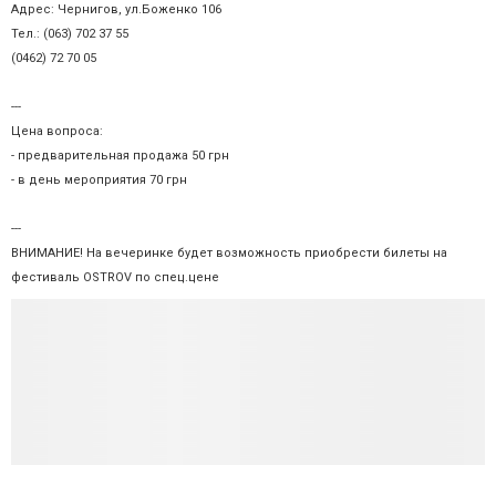
Адрес: Чернигов, ул.Боженко 106
Тел.: (063) 702 37 55
(0462) 72 70 05
---
Цена вопроса:
- предварительная продажа 50 грн
- в день мероприятия 70 грн
---
ВНИМАНИЕ! На вечеринке будет возможность приобрести билеты на
фестиваль OSTROV по спец.цене