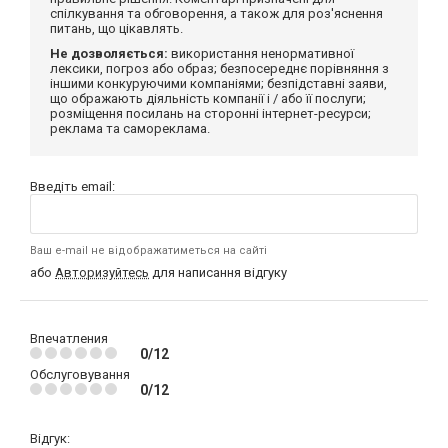
спілкування та обговорення, а також для роз'яснення
питань, що цікавлять.
Не дозволяється:
використання ненормативної
лексики, погроз або образ; безпосереднє порівняння з
іншими конкуруючими компаніями; безпідставні заяви,
що ображають діяльність компанії і / або її послуги;
розміщення посилань на сторонні інтернет-ресурси;
реклама та самореклама.
Введіть email:
Ваш e-mail не відображатиметься на сайті
або
Авторизуйтесь
для написання відгуку
Впечатления
0/12
Обслуговування
0/12
Відгук: