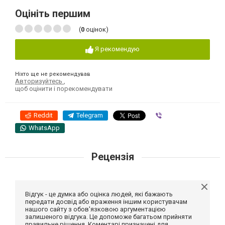
Оцініть першим
(
0
оцінок)
Я рекомендую
Ніхто ще не рекомендував
Авторизуйтесь
,
щоб оцінити і порекомендувати
Reddit
Telegram
Viber
WhatsApp
Рецензія
Відгук - це думка або оцінка людей, які бажають
передати досвід або враження іншим користувачам
нашого сайту з обов'язковою аргументацією
залишеного відгука. Це допоможе багатьом прийняти
правильне рішення. Коментарі призначені для