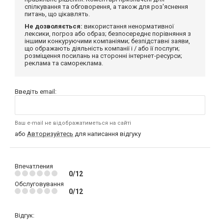
спілкування та обговорення, а також для роз'яснення
питань, що цікавлять.
Не дозволяється:
використання ненормативної
лексики, погроз або образ; безпосереднє порівняння з
іншими конкуруючими компаніями; безпідставні заяви,
що ображають діяльність компанії і / або її послуги;
розміщення посилань на сторонні інтернет-ресурси;
реклама та самореклама.
Введіть email:
Ваш e-mail не відображатиметься на сайті
або
Авторизуйтесь
для написання відгуку
Впечатления
0/12
Обслуговування
0/12
Відгук: