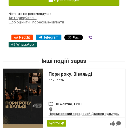
Ніхто ще не рекомендував
Авторизуйтесь
,
щоб оцінити і порекомендувати
Reddit
Telegram
Viber
WhatsApp
Інші подіїї зараз
Пори року. Вівальді
Концерты
10 жовтня, 17:00
Черниговский городской Дворец культуры
Купити