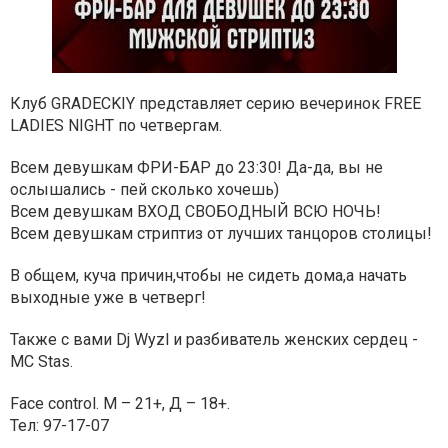
Клуб GRADECKIY представляет серию вечеринок FREE
LADIES NIGHT по четвергам.
Всем девушкам ФРИ-БАР до 23:30! Да-да, вы не
ослышались - пей сколько хочешь)
Всем девушкам ВХОД СВОБОДНЫЙ ВСЮ НОЧЬ!
Всем девушкам стриптиз от лучших танцоров столицы!
В общем, куча причин,чтобы не сидеть дома,а начать
выходные уже в четверг!
Также с вами Dj Wyzl и разбиватель женских сердец -
MC Stas.
Face control. М – 21+, Д – 18+.
Тел: 97-17-07