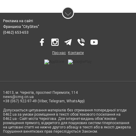
Реклама на сайті
Франшиза "CitySites"
(0462) 653-653
Про нас
Контакти
14013, м. Чернігів, проспект Перемоги, 114
news@cmg.cn.ua
+38 (067) 922-97-49 (Viber, Telegram, WhatsApp)
Допускається цитування матеріалів без отримання попередньої згоди
0462.ua за умови розміщення в тексті обов'язкового посилання на
0462.ua - Сайт міста Чернігова. Для інтернет-видань обов'язкове
розміщення прямого, відкритого для пошукових систем гіперпосилання
на цитовані статті не нижче другого абзацу в тексті або в якості джерела.
Порушення виняткових прав переслідується Законом.