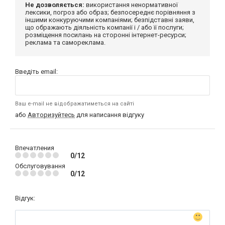
Не дозволяється:
використання ненормативної
лексики, погроз або образ; безпосереднє порівняння з
іншими конкуруючими компаніями; безпідставні заяви,
що ображають діяльність компанії і / або її послуги;
розміщення посилань на сторонні інтернет-ресурси;
реклама та самореклама.
Введіть email:
Ваш e-mail не відображатиметься на сайті
або
Авторизуйтесь
для написання відгуку
Впечатления
0/12
Обслуговування
0/12
Відгук: