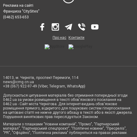
Реклама на сайті
Франшиза "CitySites"
(0462) 653-653
Про нас
Контакти
14013, м. Чернігів, проспект Перемоги, 114
news@cmg.cn.ua
+38 (067) 922-97-49 (Viber, Telegram, WhatsApp)
Допускається цитування матеріалів без отримання попередньої згоди
0462.ua за умови розміщення в тексті обов'язкового посилання на
0462.ua - Сайт міста Чернігова. Для інтернет-видань обов'язкове
розміщення прямого, відкритого для пошукових систем гіперпосилання
на цитовані статті не нижче другого абзацу в тексті або в якості джерела.
Порушення виняткових прав переслідується Законом.
Матеріали з плашками "Новини компаній", "Промо", "Партнерський
матеріал", "Партнерський спецпроєкт", "Політичні новини", "Пресреліз",
"PR", "Офіційно", "Політична реклама" публікуються на правах реклами.