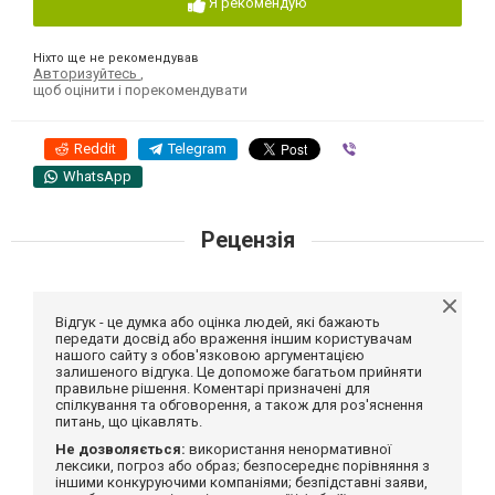
Я рекомендую
Ніхто ще не рекомендував
Авторизуйтесь
,
щоб оцінити і порекомендувати
Reddit
Telegram
Viber
WhatsApp
Рецензія
Відгук - це думка або оцінка людей, які бажають
передати досвід або враження іншим користувачам
нашого сайту з обов'язковою аргументацією
залишеного відгука. Це допоможе багатьом прийняти
правильне рішення. Коментарі призначені для
спілкування та обговорення, а також для роз'яснення
питань, що цікавлять.
Не дозволяється:
використання ненормативної
лексики, погроз або образ; безпосереднє порівняння з
іншими конкуруючими компаніями; безпідставні заяви,