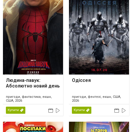
Людина-павук:
Одіссея
Абсолютно новий день
пригоди, фантастика, екшн,
пригоди, фентезі, екшн, США,
США, 2026
2026
Купити
Купити