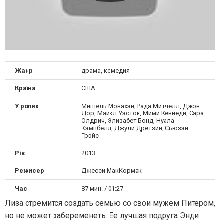
Жанр
драма, комедия
Країна
США
У ролях
Мишель Монахэн, Рада Митчелл, Джон
Дор, Майкл Уэстон, Мими Кеннеди, Сара
Олдрич, Элизабет Бонд, Нуала
Кэмпбелл, Джули Дретзин, Сьюзэн
Грэйс
Рік
2013
Режисер
Джесси МакКормак
Час
87 мин. / 01:27
Лиза стремится создать семью со свои мужем Питером,
но не может забеременеть. Ее лучшая подруга Энди