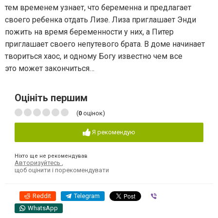
тем временем узнает, что беременна и предлагает
своего ребенка отдать Лизе. Лиза приглашает Энди
пожить на время беременности у них, а Питер
приглашает своего непутевого брата. В доме начинает
твориться хаос, и одному Богу известно чем все
это может закончиться…
Оцініть першим
(
0
оцінок)
Я рекомендую
Ніхто ще не рекомендував
Авторизуйтесь
,
щоб оцінити і порекомендувати
Reddit
Telegram
Viber
WhatsApp