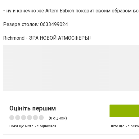
- ну и конечно же Artem Babich покорит своим образом в
Резерв столов: 0633499024
Richmond - ЭРА НОВОЙ АТМОСФЕРЫ!
Оцініть першим
(
0
оцінок)
Ніхто ще не рек
Поки ще ніхто не оцінював