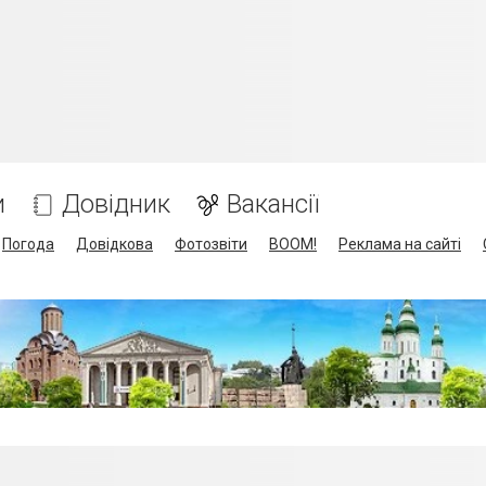
и
Довідник
Вакансії
Погода
Довідкова
Фотозвіти
BOOM!
Реклама на сайті