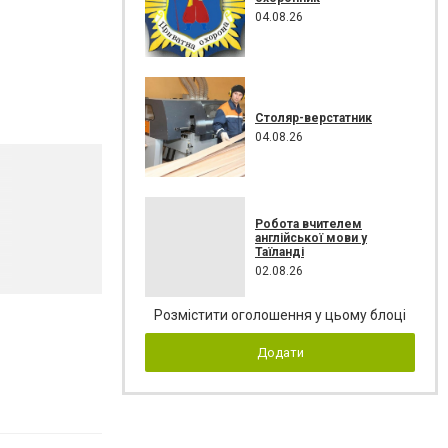
04.08.26
Столяр-верстатник
04.08.26
Робота вчителем
англійської мови у
Таїланді
02.08.26
Розмістити оголошення у цьому блоці
Додати