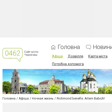
Головна
Новин
Афіша
Дозвілля
Карта міста
Потрібна допомога
Головна
Афіша
Ночная жизнь
Richmond benefis: Artem Babich!