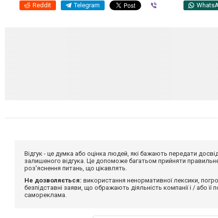
Reddit
Telegram
Viber
Whats
Відгук - це думка або оцінка людей, які бажають передати дос
залишеного відгука. Це допоможе багатьом прийняти правильне 
роз'яснення питань, що цікавлять.
Не дозволяється:
використання ненормативної лексики, погро
безпідставні заяви, що ображають діяльність компанії і / або її
самореклама.