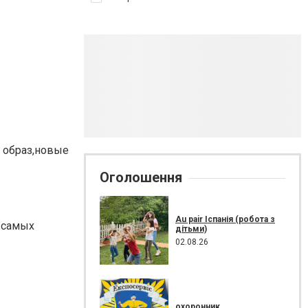
й образ,новые
Оголошення
Au pair Іспанія (робота з
я самых
дітьми)
02.08.26
охоронник