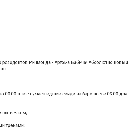
ых резедентов Ричмонда - Артема Бабича! Абсолютно новы
ант!
ь до 00:00 плюс сумасшедшие скиди на баре после 03:00 дл
м словечком;
ми треками;