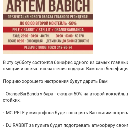
В эту субботу состоится бенефис одного из самых главн
эмоции и новые впечатления подарит Вам наш бенефици
Порцию хорошего настроения будут дарить Вам:
- OrangeBarBanda у бара - скидки 50% на второй коктейл
стойких;
- MC PELE у микрофона будет покорять Вас своим остры
- DJ RABBIT за пульта будет подогревать атмосферу свои