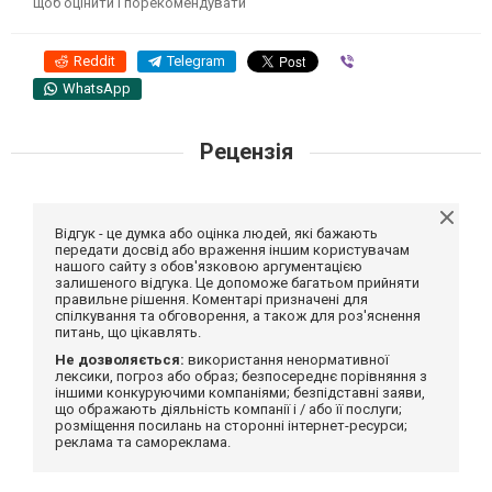
щоб оцінити і порекомендувати
Reddit
Telegram
Viber
WhatsApp
Рецензія
Відгук - це думка або оцінка людей, які бажають
передати досвід або враження іншим користувачам
нашого сайту з обов'язковою аргументацією
залишеного відгука. Це допоможе багатьом прийняти
правильне рішення. Коментарі призначені для
спілкування та обговорення, а також для роз'яснення
питань, що цікавлять.
Не дозволяється:
використання ненормативної
лексики, погроз або образ; безпосереднє порівняння з
іншими конкуруючими компаніями; безпідставні заяви,
що ображають діяльність компанії і / або її послуги;
розміщення посилань на сторонні інтернет-ресурси;
реклама та самореклама.