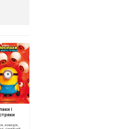
паки і
стряки
ія, комедія,
ди, сімейний,