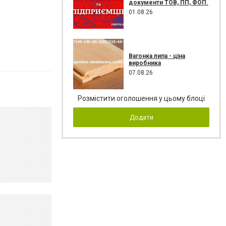
документи ТОВ, ПП, ФОП.
01.08.26
Вагонка липа - ціна
виробника
07.08.26
Розмістити оголошення у цьому блоці
Додати