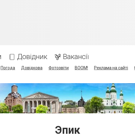
и
Довідник
Вакансії
Погода
Довідкова
Фотозвіти
BOOM!
Реклама на сайті
Эпик