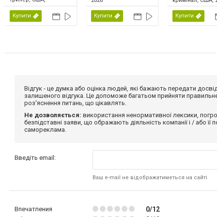
2026
кримінал, США, 
Великобританія,
Ірландія, 2026
Купити
Купити
Купити
Відгук - це думка або оцінка людей, які бажають передати дос
залишеного відгука. Це допоможе багатьом прийняти правильне 
роз'яснення питань, що цікавлять.
Не дозволяється:
використання ненормативної лексики, погро
безпідставні заяви, що ображають діяльність компанії і / або її
самореклама.
Введіть email:
Ваш e-mail не відображатиметься на сайті
Впечатления
0/12