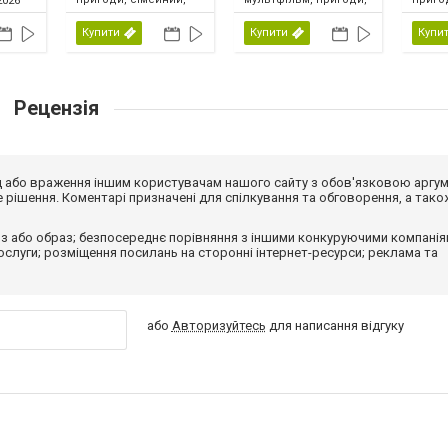
2026
США, 2026
сімейний, фентезі,
США, 
США, 2026
Купити
Купити
Купи
Рецензія
від або враження іншим користувачам нашого сайту з обов'язковою аргу
рішення. Коментарі призначені для спілкування та обговорення, а тако
з або образ; безпосереднє порівняння з іншими конкуруючими компанія
 послуги; розміщення посилань на сторонні інтернет-ресурси; реклама та
або
Авторизуйтесь
для написання відгуку