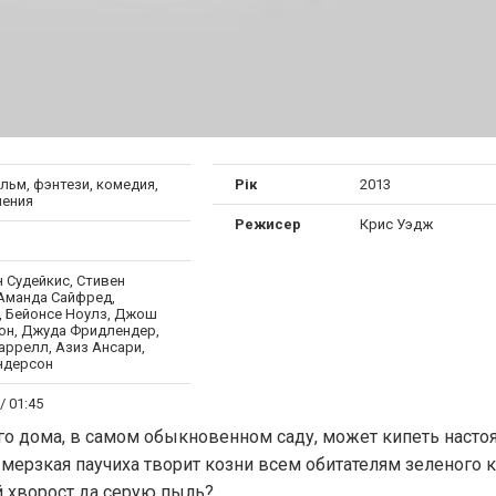
льм, фэнтези, комедия,
Рік
2013
ения
Режисер
Крис Уэдж
 Судейкис, Стивен
 Аманда Сайфред,
, Бейонсе Ноулз, Джош
он, Джуда Фридлендер,
аррелл, Азиз Ансари,
ндерсон
/ 01:45
его дома, в самом обыкновенном саду, может кипеть наст
 мерзкая паучиха творит козни всем обитателям зеленого 
 хворост да серую пыль?