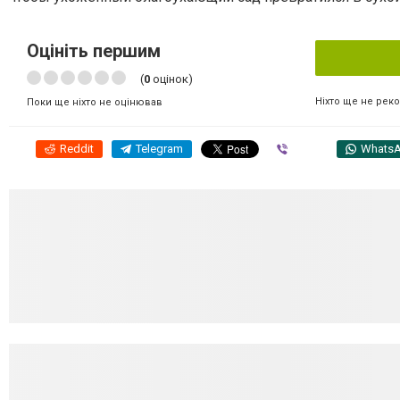
Оцініть першим
(
0
оцінок)
Ніхто ще не рек
Поки ще ніхто не оцінював
Reddit
Telegram
Viber
Whats