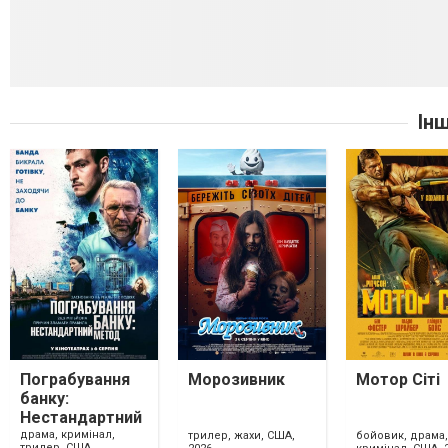
Ін
Пограбування
Морозивник
Мотор Сіті
банку:
Нестандартний
метод
драма, кримінал,
трилер, жахи, США,
бойовик, драма,
трилер, США,