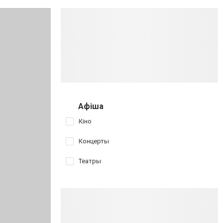
Афіша
Кіно
Концерты
Театры