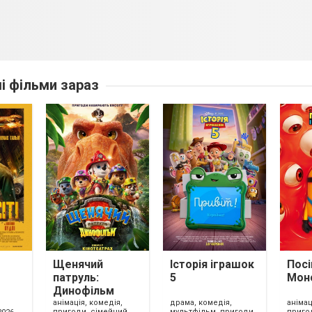
ші фільми зараз
Щенячий
Історія іграшок
Посі
патруль:
5
Мон
Динофільм
анімація, комедія,
драма, комедія,
анімац
пригоди, сімейний,
мультфільм, пригоди,
приго