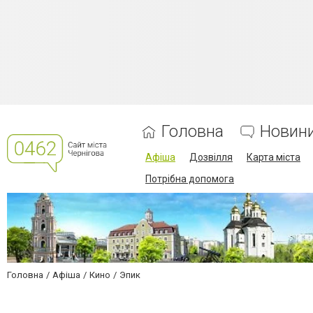
Головна
Новин
Афіша
Дозвілля
Карта міста
Потрібна допомога
Головна
Афіша
Кино
Эпик