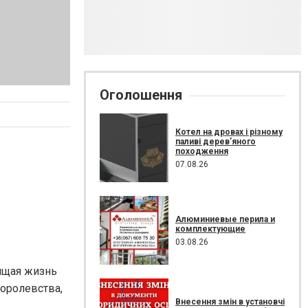
Оголошення
Котел на дровах і різному
паливі дерев’яного
походження
07.08.26
Алюминиевые перила и
комплектующие
03.08.26
оящая жизнь
королевства,
Внесення змін в установчі