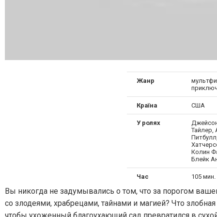
Жанр
мультфи
приключ
Країна
США
У ролях
Джейсон
Тайлер,
Питбулл
Хатчерс
Колин Ф
Блейк А
Час
105 мин. 
Вы никогда не задумывались о том, что за порогом ваш
со злодеями, храбрецами, тайнами и магией? Что злобная
чтобы ухоженный благоухающий сад превратился в сухой