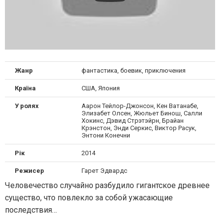
Жанр
фантастика, боевик, приключения
Країна
США, Япония
У ролях
Аарон Тейлор-Джонсон, Кен Ватанабе,
Элизабет Олсен, Жюльет Бинош, Салли
Хокинс, Дэвид Стрэтэйрн, Брайан
Крэнстон, Энди Серкис, Виктор Расук,
Энтони Конечни
Рік
2014
Режисер
Гарет Эдвардс
Человечество случайно разбудило гигантское древнее
существо, что повлекло за собой ужасающие
последствия…