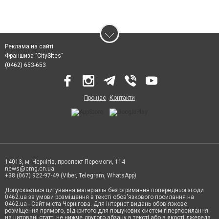
Реклама на сайті
Франшиза "CitySites"
(0462) 653-653
Про нас
Контакти
14013, м. Чернігів, проспект Перемоги, 114
news@cmg.cn.ua
+38 (067) 922-97-49 (Viber, Telegram, WhatsApp)
Допускається цитування матеріалів без отримання попередньої згоди
0462.ua за умови розміщення в тексті обов'язкового посилання на
0462.ua - Сайт міста Чернігова. Для інтернет-видань обов'язкове
розміщення прямого, відкритого для пошукових систем гіперпосилання
на цитовані статті не нижче другого абзацу в тексті або в якості джерела.