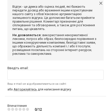
Відгук - це думка або оцінка людей, які бажають
передати досвід або враження іншим користувачам
нашого сайту з обов'язковою аргументацією
залишеного відгука. Це допоможе багатьом прийняти
правильне рішення. Коментарі призначені для
спілкування та обговорення, а також для роз'яснення
питань, що цікавлять.
Не дозволяється:
використання ненормативної
лексики, погроз або образ; безпосереднє порівняння з
іншими конкуруючими компаніями; безпідставні заяви,
що ображають діяльність компанії і / або її послуги;
розміщення посилань на сторонні інтернет-ресурси;
реклама та самореклама.
Введіть email:
Ваш e-mail не відображатиметься на сайті
або
Авторизуйтесь
для написання відгуку
Впечатления
0/12