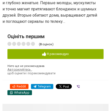
и глубоко женатые. Первые молоды, мускулисты
и точно магнит притягивают блондинок и шумных
друзей. Вторые обитают дома, выращивают детей
и поглощают сериалы по телеку…
Оцініть першим
(
0
оцінок)
Я рекомендую
Ніхто ще не рекомендував
Авторизуйтесь
,
щоб оцінити і порекомендувати
Reddit
Telegram
Viber
WhatsApp