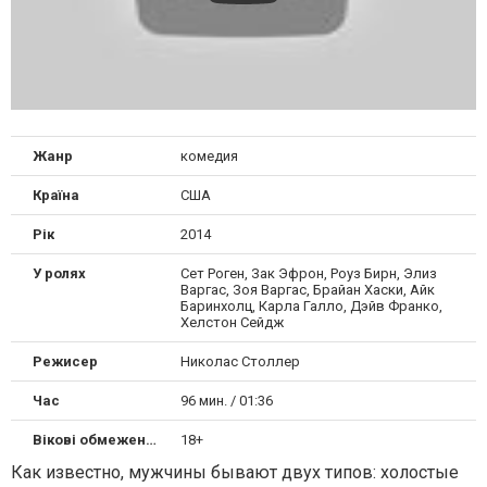
Жанр
комедия
Країна
США
Рік
2014
У ролях
Сет Роген, Зак Эфрон, Роуз Бирн, Элиз
Варгас, Зоя Варгас, Брайан Хаски, Айк
Баринхолц, Карла Галло, Дэйв Франко,
Хелстон Сейдж
Режисер
Николас Столлер
Час
96 мин. / 01:36
Вікові обмеження
18+
Как известно, мужчины бывают двух типов: холостые