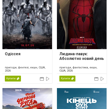
Одіссея
Людина-павук:
Абсолютно новий день
пригоди, фентезі, екшн, США,
пригоди, фантастика, екшн,
2026
США, 2026
Купити
Купити