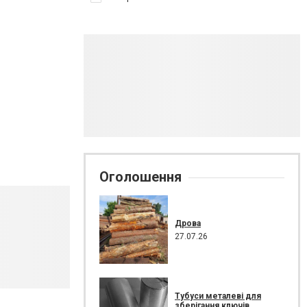
Оголошення
Дрова
27.07.26
Тубуси металеві для
зберігання ключів.