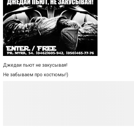
Джедаи пьют не закусывая!
Не забываем про костюмы!)