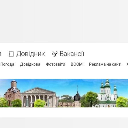
и
Довідник
Вакансії
Погода
Довідкова
Фотозвіти
BOOM!
Реклама на сайті