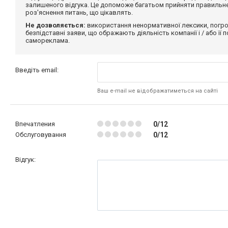
залишеного відгука. Це допоможе багатьом прийняти правильне 
роз'яснення питань, що цікавлять.
Не дозволяється:
використання ненормативної лексики, погро
безпідставні заяви, що ображають діяльність компанії і / або її
самореклама.
Введіть email:
Ваш e-mail не відображатиметься на сайті
Впечатления
0/12
Обслуговування
0/12
Відгук: