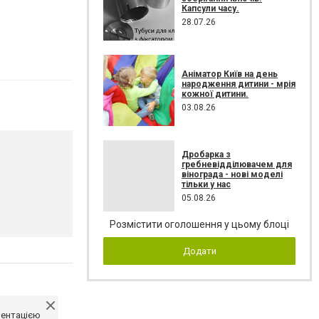
Капсули часу.
28.07.26
Аніматор Київ на день
народження дитини - мрія
кожної дитини.
03.08.26
Дробарка з
гребневідділювачем для
вінограда - нові моделі
тільки у нас
05.08.26
Розмістити оголошення у цьому блоці
Додати
ментацією