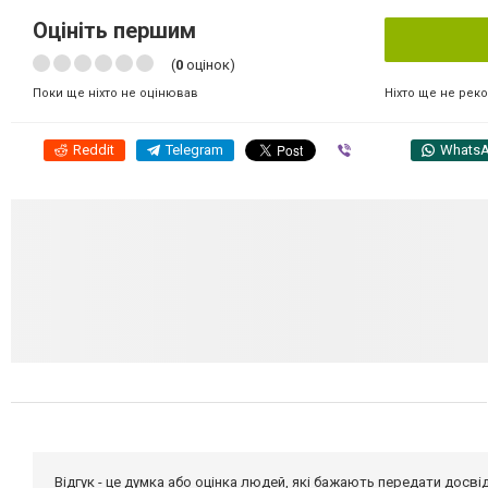
Оцініть першим
(
0
оцінок)
Ніхто ще не рек
Поки ще ніхто не оцінював
Reddit
Telegram
Viber
Whats
Відгук - це думка або оцінка людей, які бажають передати дос