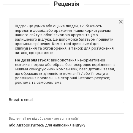
Рецензія
Відгук - це думка або оцінка людей, які бажають
передати досвід або враження іншим користувачам
нашого сайту з обов'язковою аргументацією
залишеного відгука. Це допоможе багатьом прийняти
правильне рішення. Коментарі призначені для
спілкування та обговорення, а також для роз'яснення
питань, що цікавлять.
Не дозволяється:
використання ненормативної
лексики, погроз або образ; безпосереднє порівняння з
іншими конкуруючими компаніями; безпідставні заяви,
що ображають діяльність компанії і / або її послуги;
розміщення посилань на сторонні інтернет-ресурси;
реклама та самореклама.
Введіть email:
Ваш e-mail не відображатиметься на сайті
або
Авторизуйтесь
для написання відгуку