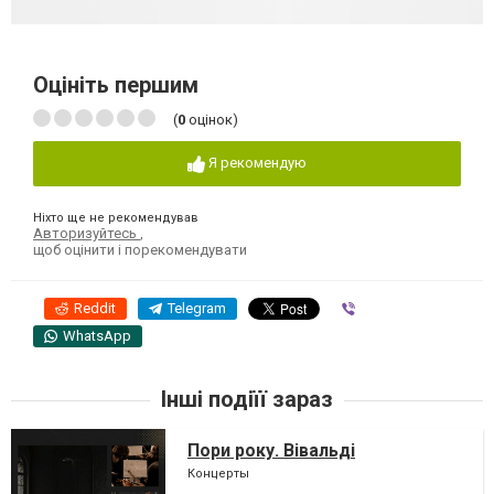
Оцініть першим
(
0
оцінок)
Я рекомендую
Ніхто ще не рекомендував
Авторизуйтесь
,
щоб оцінити і порекомендувати
Reddit
Telegram
Viber
WhatsApp
Інші подіїї зараз
Пори року. Вівальді
Концерты