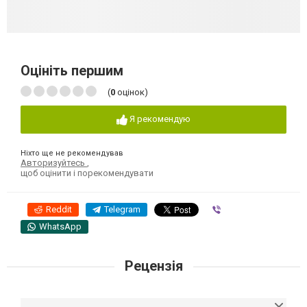
Оцініть першим
(
0
оцінок)
Я рекомендую
Ніхто ще не рекомендував
Авторизуйтесь
,
щоб оцінити і порекомендувати
Reddit
Telegram
Viber
WhatsApp
Рецензія