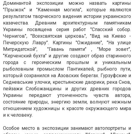
Доминантой экспозиции можно назвать картины
"Прыжок" и "Каменная могила", которые являются
результатом творческого видения истории украинского
казачества. Древним архитектурным памятникам
Украины посвящена серия работ "Спасский собор.
Чернигов", "Всехсвятская церковь", "Вид на Киево -
Печерскую Лавру". Картины "Ожидание", "На улице
Митридатской", "Гавань памяти" , "Море зовет",
"Керченский бухта" и другие создают образ старинного
города с героическим прошлым и уникальным
рыболовным промыслом Пантикапей, рыбного пути,
который сохранился на Азовских берегах. Гурзуфские и
Седневськие улочки, крестьянские дворики, река Снов,
пейзажи Слобожанщины и других древних городов
Украины передают утонченность чувств автора,
состояние природы, энергию земли, волнуют нежным
отношением художницы к красоте окружающего мира
и к человеку.
Особое место в экспозиции занимают автопортреты и