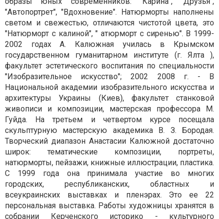
образы юных современников: "Карина", "Друзья",
"Автопортрет", "Вдохновение". Натюрморты наполнены
светом и свежестью, отличаются чистотой цвета, это
"Натюрморт с калиной", " атюрморт с сиренью". В 1999-
2002 годах А. Калюжная училась в Крымском
государственном гуманитарном институте (г. Ялта ),
факультет эстетического воспитания по специальности
"Изобразительное искусство"; 2002 2008 г. - В
Национальной академии изобразительного искусства и
архитектуры Украины (Киев), факультет станковой
живописи и композиции, мастерская профессора М.
Гуйда. На третьем и четвертом курсе посещала
скульптурную мастерскую академика В. З. Бородая.
Творческий диапазон Анастасии Калюжной достаточно
широк: тематические композиции, портреты,
натюрморты, пейзажи, книжные иллюстрации, пластика.
С 1999 года она принимала участие во многих
городских, республиканских, областных и
всеукраинских выставках и пленэрах. Это ее 22
персональная выставка. Работы художницы хранятся в
собрании Керченского историко - культурного