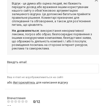
Відгук - це думка або оцінка людей, які бажають
передати досвід або враження іншим користувачам
нашого сайту з обов'язковою аргументацією
залишеного відгука. Це допоможе багатьом прийняти
правильне рішення. Коментарі призначені для
спілкування та обговорення, а також для роз'яснення
питань, що цікавлять.
Не дозволяється:
використання ненормативної
лексики, погроз або образ; безпосереднє порівняння з
іншими конкуруючими компаніями; безпідставні заяви,
що ображають діяльність компанії і / або її послуги;
розміщення посилань на сторонні інтернет-ресурси;
реклама та самореклама.
Введіть email:
Ваш e-mail не відображатиметься на сайті
або
Авторизуйтесь
для написання відгуку
Впечатления
0/12