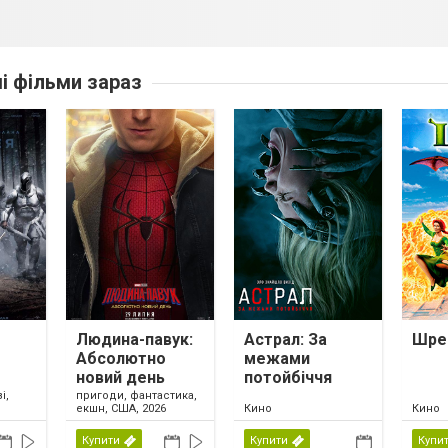
ші фільми зараз
Людина-павук:
Астрал: За
Шре
Абсолютно
межами
новий день
потойбіччя
і,
пригоди, фантастика,
екшн, США, 2026
Кино
Кино
Купити
Купити
Купи