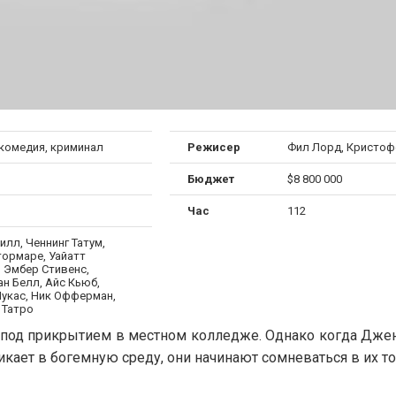
 комедия, криминал
Режисер
Фил Лорд, Кристо
Бюджет
$8 800 000
Час
112
лл, Ченнинг Татум,
тормаре, Уайатт
, Эмбер Стивенс,
н Белл, Айс Кьюб,
Лукас, Ник Офферман,
Татро
 под прикрытием в местном колледже. Однако когда Джен
кает в богемную среду, они начинают сомневаться в их 