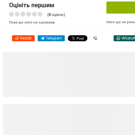
Оцініть першим
(
0
оцінок)
Ніхто ще не рек
Поки ще ніхто не оцінював
Reddit
Telegram
Viber
Whats