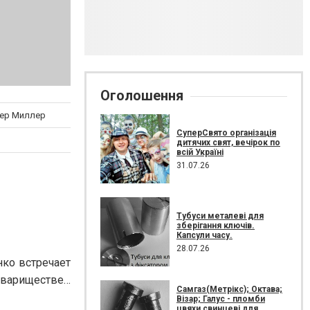
Оголошення
фер Миллер
СуперСвято організація
дитячих свят, вечірок по
всій Україні
31.07.26
Тубуси металеві для
зберігання ключів.
Капсули часу.
28.07.26
ко встречает
товариществе…
Самгаз(Метрікс); Октава;
Візар; Галус - пломби
цвяхи свинцеві для