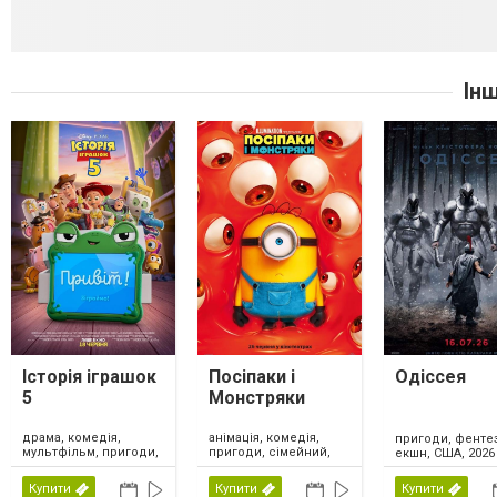
Ін
Історія іграшок
Посіпаки і
Одіссея
5
Монстряки
драма, комедія,
анімація, комедія,
пригоди, фентез
мультфільм, пригоди,
пригоди, сімейний,
екшн, США, 2026
сімейний, фентезі,
США, 2026
США, 2026
Купити
Купити
Купити