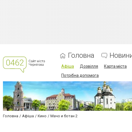
Головна
Новин
Афіша
Дозвілля
Карта міста
Потрібна допомога
Головна
Афіша
Кино
Мачо и ботан 2