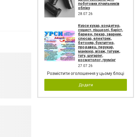
побутових лічильників
обліку
28.07.26
Курси кухар, кондитер,
сушист, піццеолі, баріст,
бармен, пекар, зварник,
слюсар, електрик,
бетоняр, бухгалтер,
продавец, перукар,
манікюр, візаж, татуаж,
тату, шугарінг,
косметолог, грумінг
27.07.26
Розмістити оголошення у цьому блоці
Додати