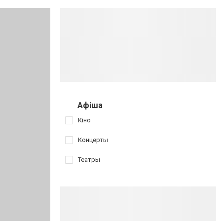
Афіша
Кіно
Концерты
Театры