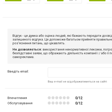
Відгук - це думка або оцінка людей, які бажають передати дос
залишеного відгука. Це допоможе багатьом прийняти правильне 
роз'яснення питань, що цікавлять.
Не дозволяється:
використання ненормативної лексики, погро
безпідставні заяви, що ображають діяльність компанії і / або її
самореклама.
Введіть email:
Ваш e-mail не відображатиметься на сайті
Впечатления
0/12
Обслуговування
0/12