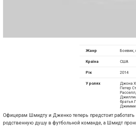
Жанр
Боевик,
Країна
США
Рік
2014
У ролях
Джона Хи
Петер С
Расселл
Джиллиа
братья 
Джимми 
Офицерам Шмидту и Дженко теперь предстоит работать
родственную душу в футбольной команде, а Шмидт прони