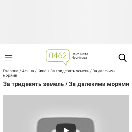
Головна
Афіша
Кино
За тридевять земель / За далекими
морями
За тридевять земель / За далекими морями