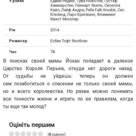
У ролях
Едвин Ридинг, Тува Новотни, Густаф
Хаммарстен, Леннарт Якель, Сиселла
Кайл, Лейф Андре, Pelle Falk Krusbk, Сес
Егелинд, Ларс Бригманн, Флемминг
Квист Мюллер
Рік
2014
Режисер
Есбен Тофт Якобсен
Час
78
В поисках своей мамы Йохан попадает в далекое
Царство Короля Перьев, откуда нет дороги назад.
От судьбы не уйдешь: теперь он должен
сам позаботиться о спасении не только своей мамы,
но и всего королевства. Но разве можно понимать
все тонкости жизни и играть по ее правилам, когда
ты еще так молод?
Оцініть першим
(
0
оцінок)