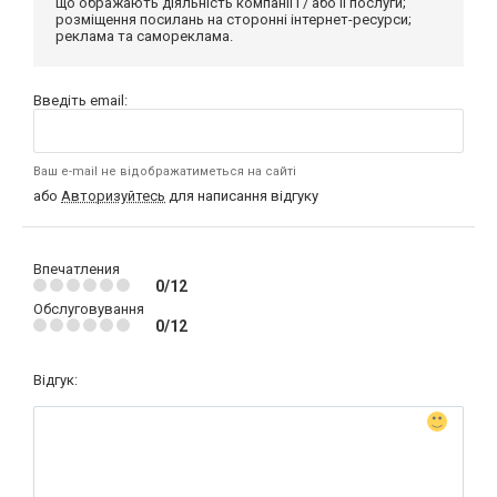
що ображають діяльність компанії і / або її послуги;
розміщення посилань на сторонні інтернет-ресурси;
реклама та самореклама.
Введіть email:
Ваш e-mail не відображатиметься на сайті
або
Авторизуйтесь
для написання відгуку
Впечатления
0/12
Обслуговування
0/12
Відгук: