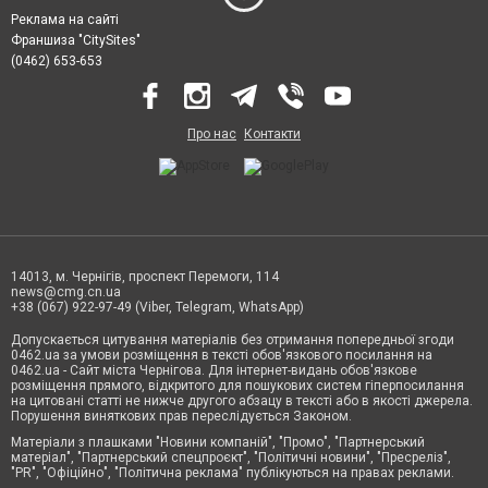
Реклама на сайті
Франшиза "CitySites"
(0462) 653-653
Про нас
Контакти
14013, м. Чернігів, проспект Перемоги, 114
news@cmg.cn.ua
+38 (067) 922-97-49 (Viber, Telegram, WhatsApp)
Допускається цитування матеріалів без отримання попередньої згоди
0462.ua за умови розміщення в тексті обов'язкового посилання на
0462.ua - Сайт міста Чернігова. Для інтернет-видань обов'язкове
розміщення прямого, відкритого для пошукових систем гіперпосилання
на цитовані статті не нижче другого абзацу в тексті або в якості джерела.
Порушення виняткових прав переслідується Законом.
Матеріали з плашками "Новини компаній", "Промо", "Партнерський
матеріал", "Партнерський спецпроєкт", "Політичні новини", "Пресреліз",
"PR", "Офіційно", "Політична реклама" публікуються на правах реклами.