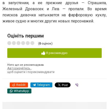
в запустении, а ее прежние друзья — Страшила,
Железный Дровосек и Лев — пропали. Во время
поисков девочка натыкается на фарфоровую куклу,
живое судно и многих других новых персонажей.
Оцініть першим
(
0
оцінок)
Я рекомендую
Ніхто ще не рекомендував
Авторизуйтесь
,
щоб оцінити і порекомендувати
Reddit
Telegram
Viber
WhatsApp