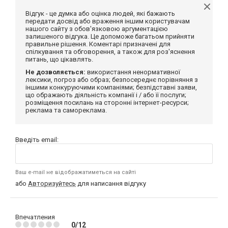
Відгук - це думка або оцінка людей, які бажають
передати досвід або враження іншим користувачам
нашого сайту з обов'язковою аргументацією
залишеного відгука. Це допоможе багатьом прийняти
правильне рішення. Коментарі призначені для
спілкування та обговорення, а також для роз'яснення
питань, що цікавлять.
Не дозволяється:
використання ненормативної
лексики, погроз або образ; безпосереднє порівняння з
іншими конкуруючими компаніями; безпідставні заяви,
що ображають діяльність компанії і / або її послуги;
розміщення посилань на сторонні інтернет-ресурси;
реклама та самореклама.
Введіть email:
Ваш e-mail не відображатиметься на сайті
або
Авторизуйтесь
для написання відгуку
Впечатления
0/12