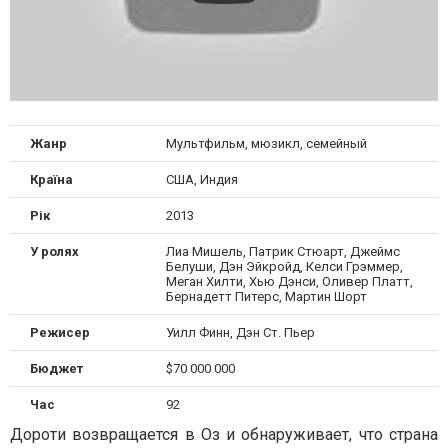
Жанр
Мультфильм, мюзикл, семейный
Країна
США, Индия
Рік
2013
У ролях
Лиа Мишель, Патрик Стюарт, Джеймс
Белуши, Дэн Эйкройд, Келси Грэммер,
Меган Хилти, Хью Дэнси, Оливер Платт,
Бернадетт Питерс, Мартин Шорт
Режисер
Уилл Финн, Дэн Ст. Пьер
Бюджет
$70 000 000
Час
92
Дороти возвращается в Оз и обнаруживает, что страна