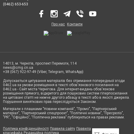
(0462) 653-653
Про нас
Контакти
14013, м. Чернігів, проспект Перемоги, 114
news@cmg.cn.ua
+38 (067) 922-97-49 (Viber, Telegram, WhatsApp)
Допускається цитування матеріалів без отримання попередньої згоди
0462.ua за умови розміщення в тексті обов'язкового посилання на
0462.ua - Сайт міста Чернігова. Для інтернет-видань обов'язкове
розміщення прямого, відкритого для пошукових систем гіперпосилання
на цитовані статті не нижче другого абзацу в тексті або в якості джерела.
Порушення виняткових прав переслідується Законом.
Матеріали з плашками "Новини компаній", "Промо", "Партнерський
матеріал", "Партнерський спецпроєкт", "Політичні новини", "Пресреліз",
"PR", "Офіційно", "Політична реклама" публікуються на правах реклами.
Політика конфіденційності
Правила сайту
Правила
класифайд
Редакційна політика