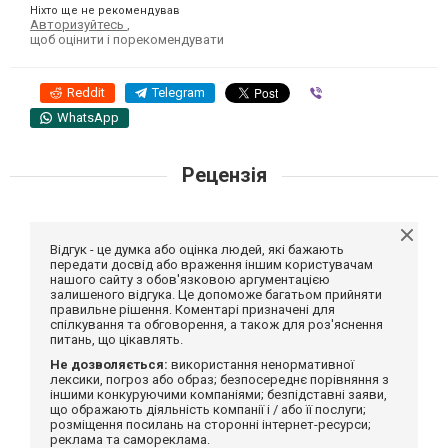
Ніхто ще не рекомендував
Авторизуйтесь
,
щоб оцінити і порекомендувати
Reddit
Telegram
Viber
WhatsApp
Рецензія
Відгук - це думка або оцінка людей, які бажають
передати досвід або враження іншим користувачам
нашого сайту з обов'язковою аргументацією
залишеного відгука. Це допоможе багатьом прийняти
правильне рішення. Коментарі призначені для
спілкування та обговорення, а також для роз'яснення
питань, що цікавлять.
Не дозволяється:
використання ненормативної
лексики, погроз або образ; безпосереднє порівняння з
іншими конкуруючими компаніями; безпідставні заяви,
що ображають діяльність компанії і / або її послуги;
розміщення посилань на сторонні інтернет-ресурси;
реклама та самореклама.