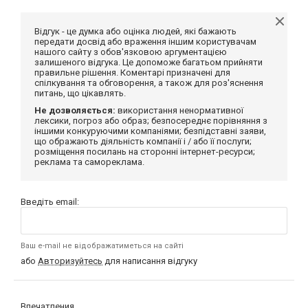
Відгук - це думка або оцінка людей, які бажають
передати досвід або враження іншим користувачам
нашого сайту з обов'язковою аргументацією
залишеного відгука. Це допоможе багатьом прийняти
правильне рішення. Коментарі призначені для
спілкування та обговорення, а також для роз'яснення
питань, що цікавлять.
Не дозволяється:
використання ненормативної
лексики, погроз або образ; безпосереднє порівняння з
іншими конкуруючими компаніями; безпідставні заяви,
що ображають діяльність компанії і / або її послуги;
розміщення посилань на сторонні інтернет-ресурси;
реклама та самореклама.
Введіть email:
Ваш e-mail не відображатиметься на сайті
або
Авторизуйтесь
для написання відгуку
Впечатления