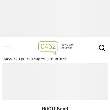
Головна
Афіша
Концерты
HitOff Band
HitOff Band