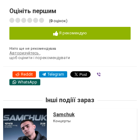
Оцініть першим
(
0
оцінок)
Я рекомендую
Ніхто ще не рекомендував
Авторизуйтесь
,
щоб оцінити і порекомендувати
Reddit
Telegram
Viber
WhatsApp
Інші подіїї зараз
Samchuk
Концерты