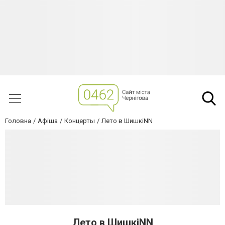
Головна
Афіша
Концерты
Лето в ШишкiNN
Лето в ШишкiNN