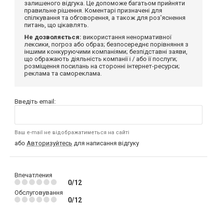
залишеного відгука. Це допоможе багатьом прийняти
правильне рішення. Коментарі призначені для
спілкування та обговорення, а також для роз'яснення
питань, що цікавлять.
Не дозволяється:
використання ненормативної
лексики, погроз або образ; безпосереднє порівняння з
іншими конкуруючими компаніями; безпідставні заяви,
що ображають діяльність компанії і / або її послуги;
розміщення посилань на сторонні інтернет-ресурси;
реклама та самореклама.
Введіть email:
Ваш e-mail не відображатиметься на сайті
або
Авторизуйтесь
для написання відгуку
Впечатления
0/12
Обслуговування
0/12