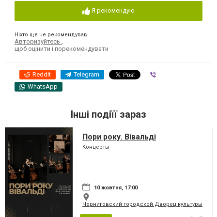
Я рекомендую
Ніхто ще не рекомендував
Авторизуйтесь
,
щоб оцінити і порекомендувати
Reddit
Telegram
Viber
WhatsApp
Інші подіїї зараз
Пори року. Вівальді
Концерты
10 жовтня, 17:00
Черниговский городской Дворец культуры