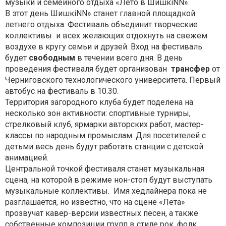
музыки и семейного отдыха «Лето в ШишкiNN».
В этот день ШишкiNN» станет главной площадкой
летнего отдыха. Фестиваль объединит творческие
коллективы и всех желающих отдохнуть на свежем
воздухе в кругу семьи и друзей. Вход на фестиваль
будет
свободным
в течении всего дня. В день
проведения фестиваля будет организован
трансфер
от
Черниговского технологического университета. Первый
автобус на фестиваль в 10.30.
Территория загородного клуба будет поделена на
несколько зон активности: спортивные турниры,
стрелковый клуб, ярмарки авторских работ, мастер-
классы по народным промыслам. Для посетителей с
детьми весь день будут работать станции с детской
анимацией.
Центральной точкой фестиваля станет музыкальная
сцена, на которой в режиме нон-стоп будут выступать
музыкальные коллективы. Имя хедлайнера пока не
разглашается, но известно, что на сцене «Лета»
прозвучат кавер-версии известных песен, а также
собственные композиции групп в стиле рок, фолк,