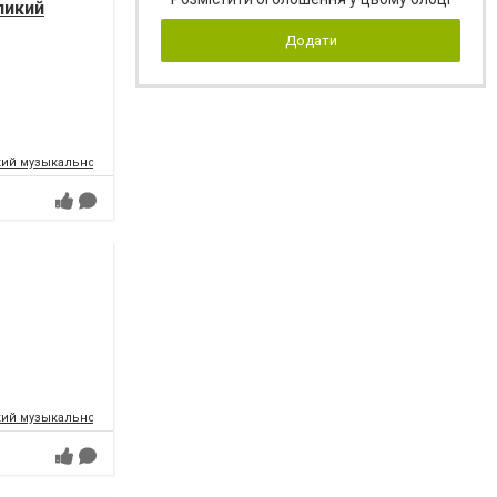
ликий
Додати
ий музыкально-драматический театр имени Т.Г.Шевченко
ий музыкально-драматический театр имени Т.Г.Шевченко