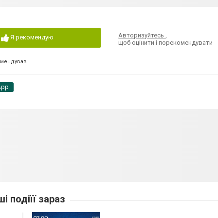
Авторизуйтесь
,
Я рекомендую
щоб оцінити і порекомендувати
омендував
App
ші подіїї зараз