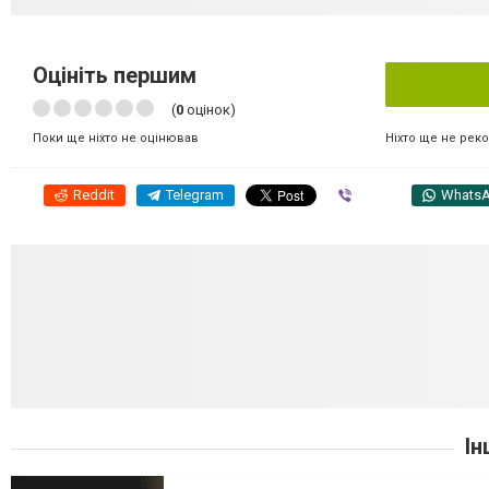
Оцініть першим
(
0
оцінок)
Ніхто ще не рек
Поки ще ніхто не оцінював
Reddit
Telegram
Viber
Whats
Ін