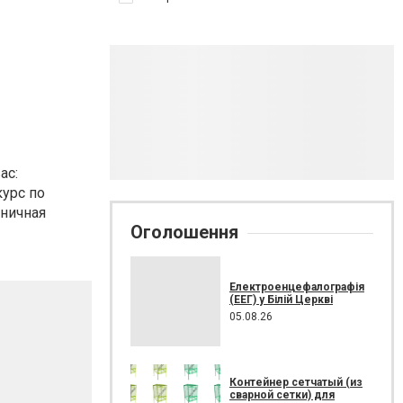
ас:
курс по
дничная
Оголошення
Електроенцефалографія
(ЕЕГ) у Білій Церкві
05.08.26
Контейнер сетчатый (из
сварной сетки) для