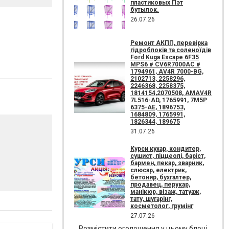
пластиковых Пэт
бутылок.
26.07.26
Ремонт АКПП, перевірка
гідроблоків та соленоїдів
Ford Kuga Escape 6F35
MPS6 # CV6R7000AC #
1794961, AV4R 7000-BG,
2102713, 2258296,
2246368, 2258375,
1814154,2070508, AMAV4R
7L516-AD, 1765991, 7M5P
6375-AE, 1896753,
1684809, 1765991,
1826344, 189675
31.07.26
Курси кухар, кондитер,
сушист, піццеолі, баріст,
бармен, пекар, зварник,
слюсар, електрик,
бетоняр, бухгалтер,
продавец, перукар,
манікюр, візаж, татуаж,
тату, шугарінг,
косметолог, грумінг
27.07.26
Розмістити оголошення у цьому блоці