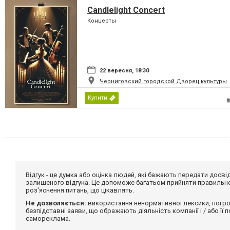
Candlelight Concert
Концерты
22 вересня, 18:30
Черниговский городской Дворец культуры
Купити
Відгук - це думка або оцінка людей, які бажають передати дос
залишеного відгука. Це допоможе багатьом прийняти правильне 
роз'яснення питань, що цікавлять.
Не дозволяється:
використання ненормативної лексики, погро
безпідставні заяви, що ображають діяльність компанії і / або її
самореклама.