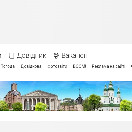
и
Довідник
Вакансії
Погода
Довідкова
Фотозвіти
BOOM!
Реклама на сайті