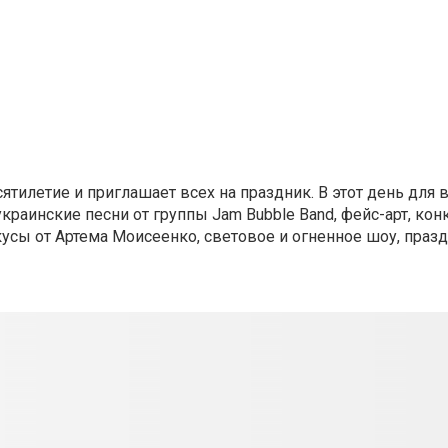
тилетие и приглашает всех на праздник. В этот день для в
краинские песни от группы Jam Bubble Band, фейс-арт, кон
усы от Артема Моисеенко, световое и огненное шоу, праз