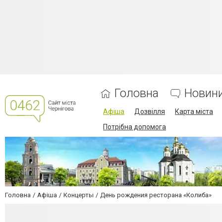
Головна
Новин
Афіша
Дозвілля
Карта міста
Потрібна допомога
Головна
Афіша
Концерты
День рождения ресторана «Колиба»