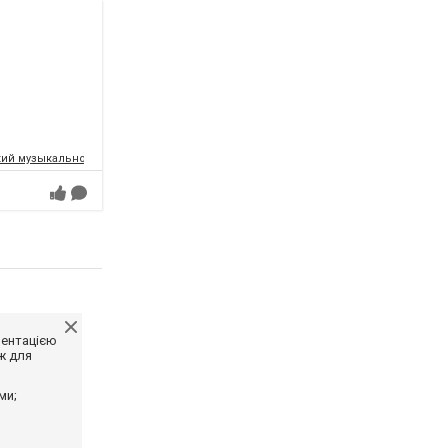
ий музыкально-драматический театр имени Т.Г.Шевченко
ментацією
ж для
ми;