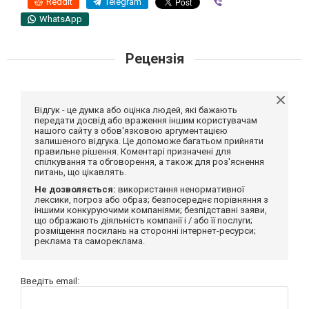
Reddit
Telegram
Viber
WhatsApp
Рецензія
Відгук - це думка або оцінка людей, які бажають
передати досвід або враження іншим користувачам
нашого сайту з обов'язковою аргументацією
залишеного відгука. Це допоможе багатьом прийняти
правильне рішення. Коментарі призначені для
спілкування та обговорення, а також для роз'яснення
питань, що цікавлять.
Не дозволяється:
використання ненормативної
лексики, погроз або образ; безпосереднє порівняння з
іншими конкуруючими компаніями; безпідставні заяви,
що ображають діяльність компанії і / або її послуги;
розміщення посилань на сторонні інтернет-ресурси;
реклама та самореклама.
Введіть email: