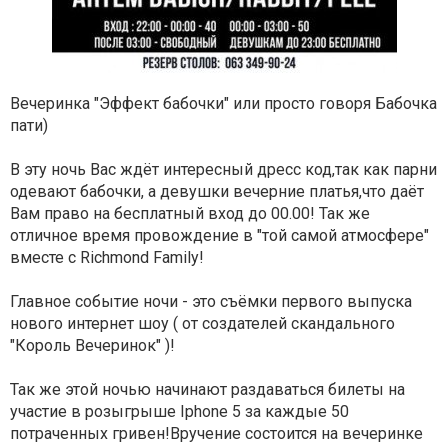
Вечеринка "Эффект бабочки" или просто говоря Бабочка
пати)
В эту ночь Вас ждёт интересный дресс код,так как парни
одевают бабочки, а девушки вечерние платья,что даёт
Вам право на бесплатный вход до 00.00! Так же
отличное время провождение в "той самой атмосфере"
вместе с Richmond Family!
Главное событие ночи - это съёмки первого выпуска
нового интернет шоу ( от создателей скандального
"Король Вечеринок" )!
Так же этой ночью начинают раздаваться билеты на
участие в розыгрыше Iphone 5 за каждые 50
потраченных гривен!Вручение состоится на вечеринке