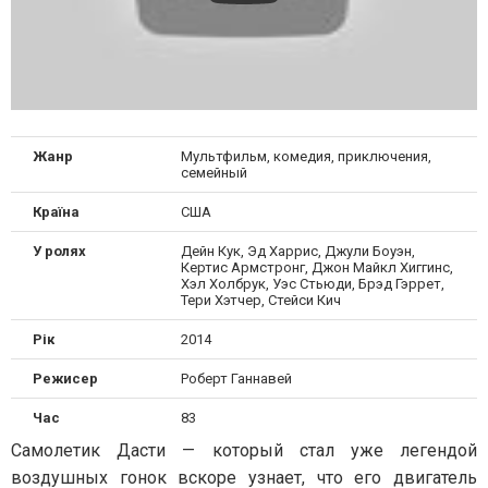
Жанр
Мультфильм, комедия, приключения,
семейный
Країна
США
У ролях
Дейн Кук, Эд Харрис, Джули Боуэн,
Кертис Армстронг, Джон Майкл Хиггинс,
Хэл Холбрук, Уэс Стьюди, Брэд Гэррет,
Тери Хэтчер, Стейси Кич
Рік
2014
Режисер
Роберт Ганнавей
Час
83
Самолетик Дасти — который стал уже легендой
воздушных гонок вскоре узнает, что его двигатель