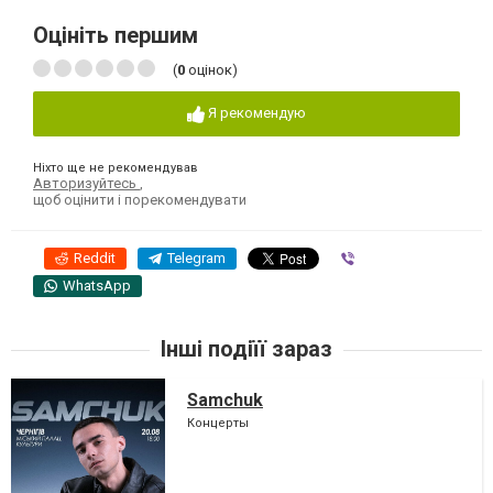
Оцініть першим
(
0
оцінок)
Я рекомендую
Ніхто ще не рекомендував
Авторизуйтесь
,
щоб оцінити і порекомендувати
Reddit
Telegram
Viber
WhatsApp
Інші подіїї зараз
Samchuk
Концерты