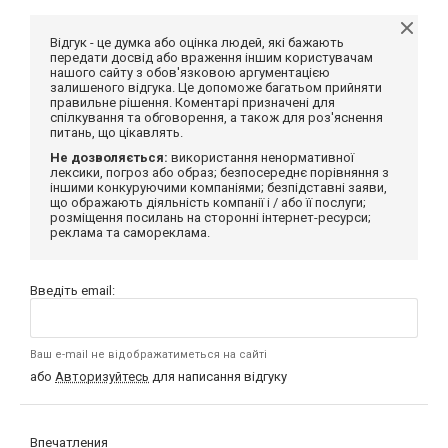
Відгук - це думка або оцінка людей, які бажають
передати досвід або враження іншим користувачам
нашого сайту з обов'язковою аргументацією
залишеного відгука. Це допоможе багатьом прийняти
правильне рішення. Коментарі призначені для
спілкування та обговорення, а також для роз'яснення
питань, що цікавлять.
Не дозволяється:
використання ненормативної
лексики, погроз або образ; безпосереднє порівняння з
іншими конкуруючими компаніями; безпідставні заяви,
що ображають діяльність компанії і / або її послуги;
розміщення посилань на сторонні інтернет-ресурси;
реклама та самореклама.
Введіть email:
Ваш e-mail не відображатиметься на сайті
або
Авторизуйтесь
для написання відгуку
Впечатления