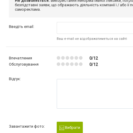
Не дозволяється:
використання ненормативної лексики, погро
безпідставні заяви, що ображають діяльність компанії і / або її
самореклама.
Введіть email:
Ваш e-mail не відображатиметься на сайті
Впечатления
0/12
Обслуговування
0/12
Відгук:
Завантажити фото:
Вибрати