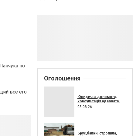
Панчука по
Оголошення
щий всё его
Юридична допомога,
консультація адвоката.
05.08.26
Брус,балки, стропила,