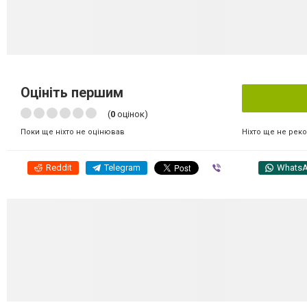
Оцініть першим
(
0
оцінок)
Ніхто ще не рек
Поки ще ніхто не оцінював
Reddit
Telegram
Viber
Whats