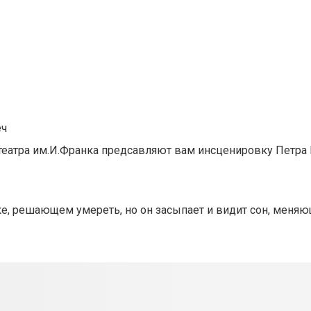
еч
еатра им.И.Франка предсавляют вам инсценировку Петра 
е, решающем умереть, но он засыпает и видит сон, меняю