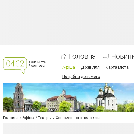
Головна
Новин
Афіша
Дозвілля
Карта міста
Потрібна допомога
Головна
Афіша
Театры
Сон смешного человека