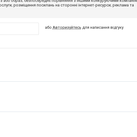
з або образ; безпосереднє порівняння з іншими конкуруючими компанія
 послуги; розміщення посилань на сторонні інтернет-ресурси; реклама та
або
Авторизуйтесь
для написання відгуку