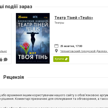
ші подіїї зараз
Театр Тіней «Teulis»
Театры
25 жовтня, 17:00
льно-драматический театр имени Т.Г.Шевченко
Черниговский городской Дворец 
Купити
Рецензія
від або враження іншим користувачам нашого сайту з обов'язковою аргу
рішення. Коментарі призначені для спілкування та обговорення, а тако