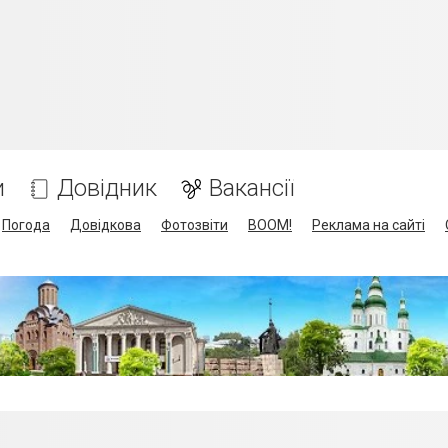
и
Довідник
Вакансії
Погода
Довідкова
Фотозвіти
BOOM!
Реклама на сайті