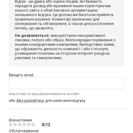
Відгук - це думка або оцінка людей, які бажають
передати досвід або враження іншим користувачам
нашого сайту з обов'язковою аргументацією
залишеного відгука. Це допоможе багатьом прийняти
правильне рішення. Коментарі призначені для
спілкування та обговорення, а також для роз'яснення
питань, що цікавлять.
Не дозволяється:
використання ненормативної
лексики, погроз або образ; безпосереднє порівняння з
іншими конкуруючими компаніями; безпідставні заяви,
що ображають діяльність компанії і / або її послуги;
розміщення посилань на сторонні інтернет-ресурси;
реклама та самореклама.
Введіть email:
Ваш e-mail не відображатиметься на сайті
або
Авторизуйтесь
для написання відгуку
Впечатления
0/12
Обслуговування