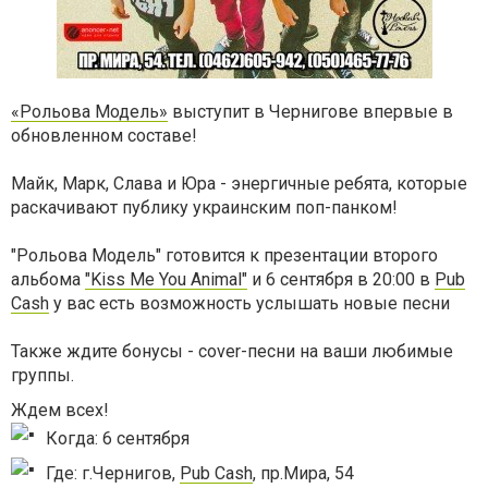
«Рольова Модель»
выступит в Чернигове впервые в
обновленном составе!
Майк, Марк, Слава и Юра - энергичные ребята, которые
раскачивают публику украинским поп-панком!
"Рольова Модель" готовится к презентации второго
альбома
"Kiss Me You Animal"
и 6 сентября в 20:00 в
Pub
Cash
у вас есть возможность услышать новые песни
Также ждите бонусы - cover-песни на ваши любимые
группы.
Ждем всех!
Когда: 6 сентября
Где: г.Чернигов,
Pub Cash
, пр.Мира, 54