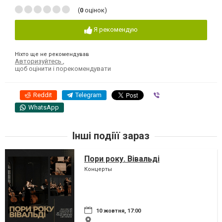
(
0
оцінок)
Я рекомендую
Ніхто ще не рекомендував
Авторизуйтесь
,
щоб оцінити і порекомендувати
Reddit
Telegram
Viber
WhatsApp
Інші подіїї зараз
Пори року. Вівальді
Концерты
10 жовтня, 17:00