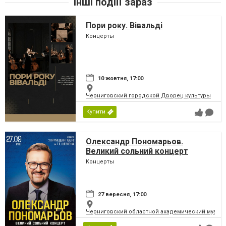
Інші подіїї зараз
Пори року. Вівальді
Концерты
10 жовтня, 17:00
Черниговский городской Дворец культуры
Купити
Олександр Пономарьов.
Великий сольний концерт
Концерты
27 вересня, 17:00
Черниговский областной академический музыка