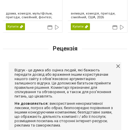
драма, комедія, мультфільм,
анімація, комедія, пригоди,
пригоди, сімейний, фентезі,
сімейний, США, 2026
США, 2026
Купити
Купити
Рецензія
Відгук - це думка або оцінка людей, які бажають
передати досвід або враження іншим користувачам
нашого сайту з обов'язковою аргументацією
залишеного відгука. Це допоможе багатьом прийняти
правильне рішення. Коментарі призначені для
спілкування та обговорення, а також для роз'яснення
питань, що цікавлять.
Не дозволяється:
використання ненормативної
лексики, погроз або образ; безпосереднє порівняння з
іншими конкуруючими компаніями; безпідставні заяви,
що ображають діяльність компанії і / або її послуги;
розміщення посилань на сторонні інтернет-ресурси;
реклама та самореклама.