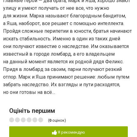
Главные герои — два брата, Марк и Яша, хорошо знают
улицу и умеют получать от нее все, что нужно
для жизни. Марка называют благородным бандитом,
а Яша, наоборот, все решает с помощью интеллекта.
Пройдя сложные перипетии в юности, братья начинают
искать стабильность. Именно в один из таких дней
они получают известие о наследстве. Им оказывается
известный в городе ломбард, а его владельцем
на данный момент является их родной дядя Феликс.
Придя в ломбард за своим, парни получают резкий
отпор. Марк и Яша принимают решение: любым путем
забрать наследство. Их взгляды и пути расходятся,
но они готовы на всё…
Оцініть першим
(
0
оцінок)
Я рекомендую