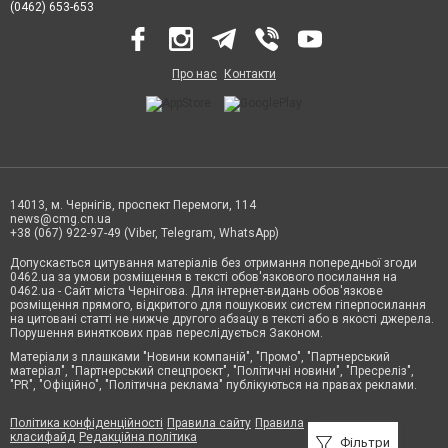
(0462) 653-653
Про нас
Контакти
14013, м. Чернігів, проспект Перемоги, 114
news@cmg.cn.ua
+38 (067) 922-97-49 (Viber, Telegram, WhatsApp)
Допускається цитування матеріалів без отримання попередньої згоди
0462.ua за умови розміщення в тексті обов'язкового посилання на
0462.ua - Сайт міста Чернігова. Для інтернет-видань обов'язкове
розміщення прямого, відкритого для пошукових систем гіперпосилання
на цитовані статті не нижче другого абзацу в тексті або в якості джерела.
Порушення виняткових прав переслідується Законом.
Матеріали з плашками "Новини компаній", "Промо", "Партнерський
матеріал", "Партнерський спецпроєкт", "Політичні новини", "Пресреліз",
"PR", "Офіційно", "Політична реклама" публікуються на правах реклами.
Політика конфіденційності
Правила сайту
Правила
класифайд
Редакційна політика
Фільтри