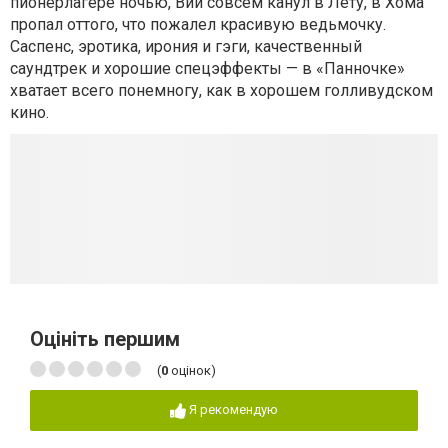
пионерлагере ночью, Вий совсем канул в Лету, в Хома
пропал оттого, что пожалел красивую ведьмочку.
Саспенс, эротика, ирония и гэги, качественный
саундтрек и хорошие спецэффекты — в «Панночке»
хватает всего понемногу, как в хорошем голливудском
кино.
Оцініть першим
(
0
оцінок)
Я рекомендую