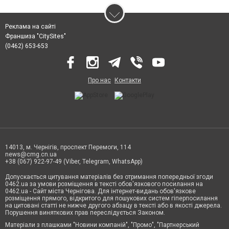
Реклама на сайті
Франшиза "CitySites"
(0462) 653-653
Про нас
Контакти
14013, м. Чернігів, проспект Перемоги, 114
news@cmg.cn.ua
+38 (067) 922-97-49 (Viber, Telegram, WhatsApp)
Допускається цитування матеріалів без отримання попередньої згоди
0462.ua за умови розміщення в тексті обов'язкового посилання на
0462.ua - Сайт міста Чернігова. Для інтернет-видань обов'язкове
розміщення прямого, відкритого для пошукових систем гіперпосилання
на цитовані статті не нижче другого абзацу в тексті або в якості джерела.
Порушення виняткових прав переслідується Законом.
Матеріали з плашками "Новини компаній", "Промо", "Партнерський