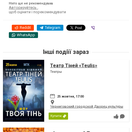
Ніхто ще не рекомендував
Авторизуйтесь
,
щоб оцінити і порекомендувати
Reddit
Telegram
Viber
WhatsApp
Інші подіїї зараз
Театр Тіней «Teulis»
Театры
25 жовтня, 17:00
Черниговский городской Дворец культуры
Купити