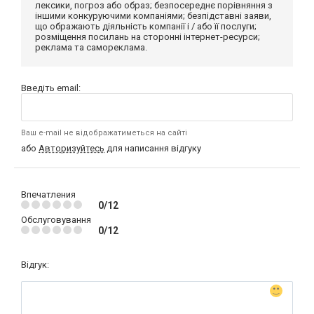
лексики, погроз або образ; безпосереднє порівняння з
іншими конкуруючими компаніями; безпідставні заяви,
що ображають діяльність компанії і / або її послуги;
розміщення посилань на сторонні інтернет-ресурси;
реклама та самореклама.
Введіть email:
Ваш e-mail не відображатиметься на сайті
або
Авторизуйтесь
для написання відгуку
Впечатления
0/12
Обслуговування
0/12
Відгук: