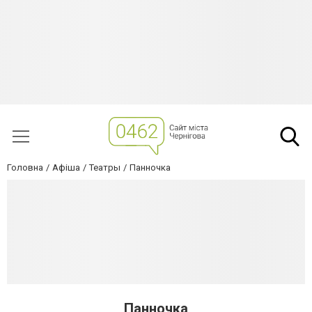
Головна
Афіша
Театры
Панночка
Панночка