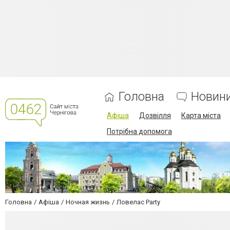
Головна
Новин
Афіша
Дозвілля
Карта міста
Потрібна допомога
Головна
Афіша
Ночная жизнь
Ловелас Party