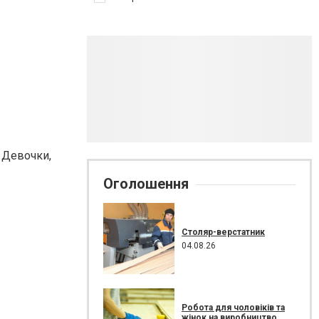
 Девочки,
Оголошення
Столяр-верстатник
04.08.26
Робота для чоловіків та
жінок на виробництво