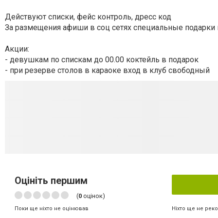
Действуют списки, фейс контроль, дресс код
За размещения афиши в соц сетях специальные подарки 
Акции:
- девушкам по спискам до 00.00 коктейль в подарок
- при резерве столов в караоке вход в клуб свободный
Оцініть першим
(
0
оцінок)
Ніхто ще не рек
Поки ще ніхто не оцінював