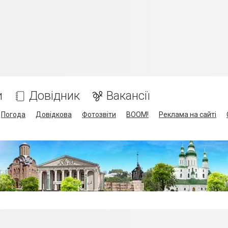
и
Довідник
Вакансії
Погода
Довідкова
Фотозвіти
BOOM!
Реклама на сайті