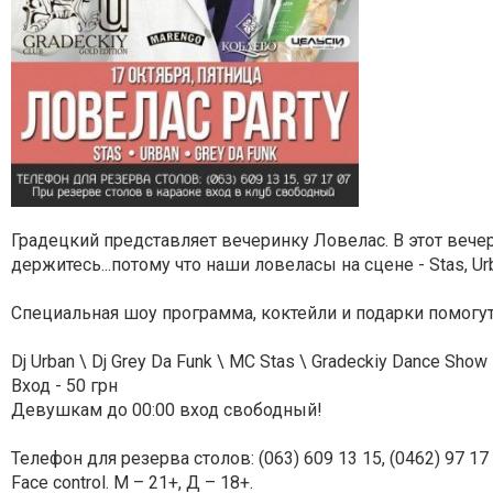
Градецкий представляет вечеринку Ловелас. В этот вечер
держитесь...потому что наши ловеласы на сцене - Stas, Urb
Специальная шоу программа, коктейли и подарки помогут
Dj Urban \ Dj Grey Da Funk \ MC Stas \ Gradeckiy Dance Show
Вход - 50 грн
Девушкам до 00:00 вход свободный!
Телефон для резерва столов: (063) 609 13 15, (0462) 97 17 
Face control. М – 21+, Д – 18+.