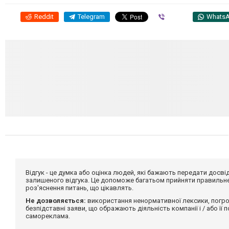
Reddit
Telegram
Viber
Whats
Відгук - це думка або оцінка людей, які бажають передати дос
залишеного відгука. Це допоможе багатьом прийняти правильне 
роз'яснення питань, що цікавлять.
Не дозволяється:
використання ненормативної лексики, погро
безпідставні заяви, що ображають діяльність компанії і / або її
самореклама.