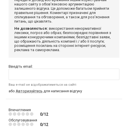
нашого сайту з обов'язковою аргументацією
залишеного відгука. Це допоможе багатьом прийняти
правильне рішення. Коментарі призначені для
спілкування та обговорення, а також для роз'яснення
питань, що цікавлять.
Не дозволяється:
використання ненормативної
лексики, погроз або образ; безпосереднє порівняння з
іншими конкуруючими компаніями; безпідставні заяви,
що ображають діяльність компанії і / або її послуги;
розміщення посилань на сторонні інтернет-ресурси;
реклама та самореклама.
Введіть email:
Ваш e-mail не відображатиметься на сайті
або
Авторизуйтесь
для написання відгуку
Впечатления
0/12
Обслуговування
0/12