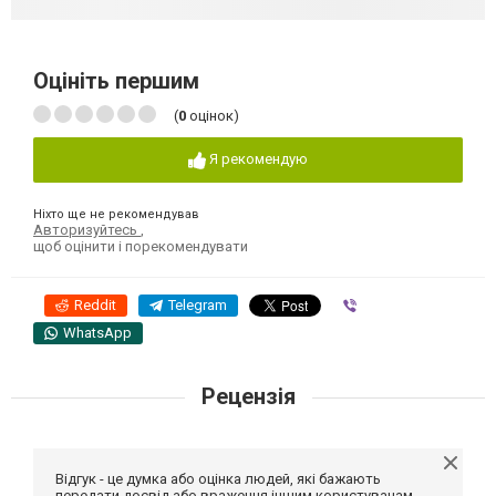
Оцініть першим
(
0
оцінок)
Я рекомендую
Ніхто ще не рекомендував
Авторизуйтесь
,
щоб оцінити і порекомендувати
Reddit
Telegram
Viber
WhatsApp
Рецензія
Відгук - це думка або оцінка людей, які бажають
передати досвід або враження іншим користувачам