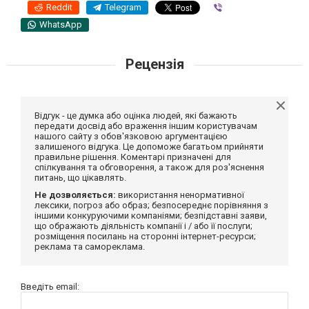
Reddit
Telegram
Viber
WhatsApp
Рецензія
Відгук - це думка або оцінка людей, які бажають
передати досвід або враження іншим користувачам
нашого сайту з обов'язковою аргументацією
залишеного відгука. Це допоможе багатьом прийняти
правильне рішення. Коментарі призначені для
спілкування та обговорення, а також для роз'яснення
питань, що цікавлять.
Не дозволяється:
використання ненормативної
лексики, погроз або образ; безпосереднє порівняння з
іншими конкуруючими компаніями; безпідставні заяви,
що ображають діяльність компанії і / або її послуги;
розміщення посилань на сторонні інтернет-ресурси;
реклама та самореклама.
Введіть email: