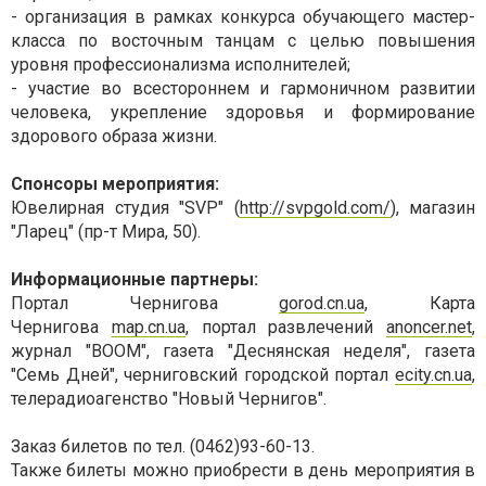
- организация в рамках конкурса обучающего мастер-
класса по восточным танцам с целью повышения
уровня профессионализма исполнителей;
- участие во всестороннем и гармоничном развитии
человека, укрепление здоровья и формирование
здорового образа жизни.
Спонсоры мероприятия:
Ювелирная студия "SVP" (
http://svpgold.com/
), магазин
"Ларец" (пр-т Мира, 50).
Информационные партнеры:
Портал Чернигова
gorod.cn.ua
, Карта
Чернигова
map.cn.ua
, портал развлечений
anoncer.net
,
журнал "BOOM", газета "Деснянская неделя", газета
"Семь Дней", черниговский городской портал
ecity.cn.ua
,
телерадиоагенство "Новый Чернигов".
Заказ билетов по тел. (0462)93-60-13.
Также билеты можно приобрести в день мероприятия в