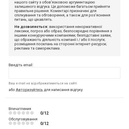
нашого сайту з обов'язковою аргументацією
залишеного відгука. Це допоможе багатьом прийняти
правильне рішення. Коментарі призначені для
спілкування та обговорення, а також для роз'яснення
питань, що цікавлять.
Не дозволяється:
використання ненормативної
лексики, погроз або образ; безпосереднє порівняння з
іншими конкуруючими компаніями; безпідставні заяви,
що ображають діяльність компанії і / або її послуги;
розміщення посилань на сторонні інтернет-ресурси;
реклама та самореклама.
Введіть email:
Ваш e-mail не відображатиметься на сайті
або
Авторизуйтесь
для написання відгуку
Впечатления
0/12
Обслуговування
0/12