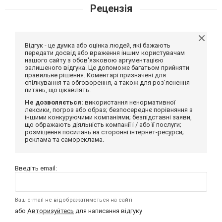
Рецензія
Відгук - це думка або оцінка людей, які бажають
передати досвід або враження іншим користувачам
нашого сайту з обов'язковою аргументацією
залишеного відгука. Це допоможе багатьом прийняти
правильне рішення. Коментарі призначені для
спілкування та обговорення, а також для роз'яснення
питань, що цікавлять.
Не дозволяється:
використання ненормативної
лексики, погроз або образ; безпосереднє порівняння з
іншими конкуруючими компаніями; безпідставні заяви,
що ображають діяльність компанії і / або її послуги;
розміщення посилань на сторонні інтернет-ресурси;
реклама та самореклама.
Введіть email:
Ваш e-mail не відображатиметься на сайті
або
Авторизуйтесь
для написання відгуку