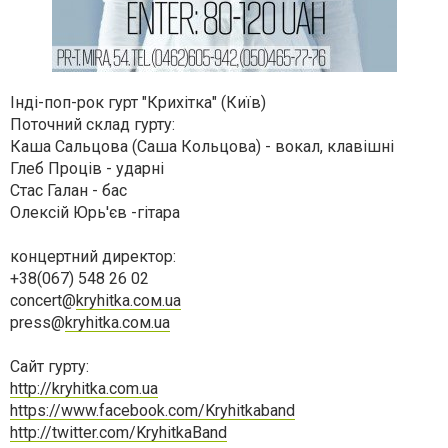
Інді-поп-рок гурт "Крихітка" (Київ)
Поточний склад гурту:
Каша Сальцова (Саша Кольцова) - вокал, клавішні
Глеб Проців - ударні
Стас Галан - бас
Олексій Юрь'єв -гітара
концертний директор:
+38(067) 548 26 02
concert@
kryhitka.сом.ua
press@
kryhitka.сом.ua
Сайт гурту:
http://kryhitka.com.ua
https://www.facebook.com/Kryhitkaband
http://twitter.com/KryhitkaBand