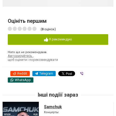
Оцініть першим
(
0
оцінок)
Я рекомендую
Ніхто ще не рекомендував
Авторизуйтесь
,
щоб оцінити і порекомендувати
Reddit
Telegram
Viber
WhatsApp
Інші подіїї зараз
Samchuk
Концерты